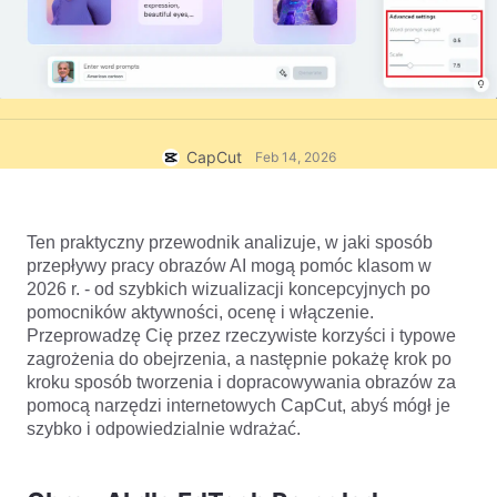
Szablony biznesowe
Pomoc
Marketing
Centrum zaufania
Tekst i dźwięk
Styl życia i vlogi
Szablony branżowe
Centrum pomocy
Automatyczne podpisy
Projekt niestandardowy
Szablony podsumowań
Szablony podpisów
CapCut
Feb 14, 2026
Więcej
Nowiny
Rozpoznawanie mowy
O Warunkach świadczenia usług CapCut
Ten praktyczny przewodnik analizuje, w jaki sposób 
Zamiana tekstu na mowę
Zasoby
Dreamina Seedance 2.0 Launch
przepływy pracy obrazów AI mogą pomóc klasom w 
2026 r. - od szybkich wizualizacji koncepcyjnych po 
Poradniki
Głosy niestandardowe
pomocników aktywności, ocenę i włączenie. 
Przeprowadzę Cię przez rzeczywiste korzyści i typowe 
Trendy w branży
Ulepsz głos
zagrożenia do obejrzenia, a następnie pokażę krok po 
kroku sposób tworzenia i dopracowywania obrazów za 
Wyróżnione
Redukcja szumów
pomocą narzędzi internetowych CapCut, abyś mógł je 
Otwórz CapCut
szybko i odpowiedzialnie wdrażać.
Wskazówki i trendy szablonów
Obraz
Więcej