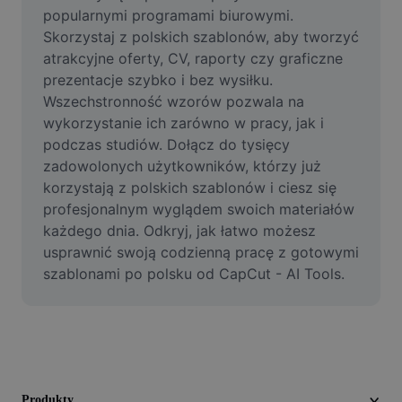
Film
popularnymi programami biurowymi. 
Skorzystaj z polskich szablonów, aby tworzyć 
Usuń tło filmu
atrakcyjne oferty, CV, raporty czy graficzne 
prezentacje szybko i bez wysiłku. 
Ulepsz jakość
Wszechstronność wzorów pozwala na 
wykorzystanie ich zarówno w pracy, jak i 
Edytor filmów
podczas studiów. Dołącz do tysięcy 
Przycinaj filmy
zadowolonych użytkowników, którzy już 
korzystają z polskich szablonów i ciesz się 
Dodaj napisy do filmu
profesjonalnym wyglądem swoich materiałów 
każdego dnia. Odkryj, jak łatwo możesz 
Konwerter filmów
usprawnić swoją codzienną pracę z gotowymi 
szablonami po polsku od CapCut - AI Tools.
Produkty