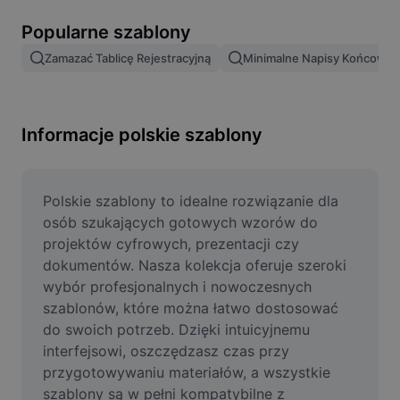
Usuń tło obrazu
Popularne szablony
Scalanie obrazów
Zamazać Tablicę Rejestracyjną
Minimalne Napisy Końcowe
Ulepszanie obrazu
Zmień rozmiar obrazu
Informacje polskie szablony
Edytor zdjęć online
Generator memów
Polskie szablony to idealne rozwiązanie dla 
osób szukających gotowych wzorów do 
AI Text Remover
projektów cyfrowych, prezentacji czy 
dokumentów. Nasza kolekcja oferuje szeroki 
AI People Remover
wybór profesjonalnych i nowoczesnych 
szablonów, które można łatwo dostosować 
AI Inpainting
do swoich potrzeb. Dzięki intuicyjnemu 
Face Cutout
interfejsowi, oszczędzasz czas przy 
przygotowywaniu materiałów, a wszystkie 
szablony są w pełni kompatybilne z 