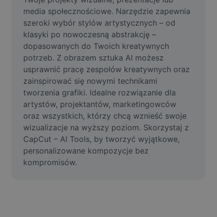
Usuń tło obrazu
media społecznościowe. Narzędzie zapewnia 
szeroki wybór stylów artystycznych – od 
Scalanie obrazów
klasyki po nowoczesną abstrakcję – 
dopasowanych do Twoich kreatywnych 
Ulepszanie obrazu
potrzeb. Z obrazem sztuka AI możesz 
Zmień rozmiar obrazu
usprawnić pracę zespołów kreatywnych oraz 
zainspirować się nowymi technikami 
Edytor zdjęć online
tworzenia grafiki. Idealne rozwiązanie dla 
artystów, projektantów, marketingowców 
Generator memów
oraz wszystkich, którzy chcą wznieść swoje 
wizualizacje na wyższy poziom. Skorzystaj z 
AI Text Remover
CapCut – AI Tools, by tworzyć wyjątkowe, 
AI People Remover
personalizowane kompozycje bez 
kompromisów.
AI Inpainting
Face Cutout