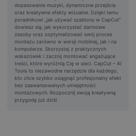
Film
dopasowanie muzyki, dynamiczne przejścia 
oraz kreatywne efekty wizualne. Dzięki temu 
Usuń tło filmu
poradnikowi „jak używać szablonu w CapCut” 
dowiesz się, jak wykorzystać darmowe 
Ulepsz jakość
zasoby oraz zoptymalizować swój proces 
montażu zarówno w wersji mobilnej, jak i na 
Edytor filmów
komputerze. Skorzystaj z praktycznych 
Przycinaj filmy
wskazówek i zacznij montować angażujące 
treści, które wyróżnią Cię w sieci. CapCut – AI 
Dodaj napisy do filmu
Tools to niezawodne narzędzie dla każdego, 
kto chce szybko osiągnąć profesjonalny efekt 
Konwerter filmów
bez zaawansowanych umiejętności 
montażowych. Rozpocznij swoją kreatywną 
przygodę już dziś!