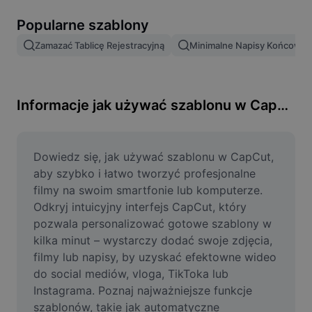
Usuń tło obrazu
Popularne szablony
Scalanie obrazów
Zamazać Tablicę Rejestracyjną
Minimalne Napisy Końcowe
Ulepszanie obrazu
Zmień rozmiar obrazu
Informacje jak używać szablonu w CapCut
Edytor zdjęć online
Generator memów
Dowiedz się, jak używać szablonu w CapCut, 
aby szybko i łatwo tworzyć profesjonalne 
AI Text Remover
filmy na swoim smartfonie lub komputerze. 
Odkryj intuicyjny interfejs CapCut, który 
AI People Remover
pozwala personalizować gotowe szablony w 
kilka minut – wystarczy dodać swoje zdjęcia, 
AI Inpainting
filmy lub napisy, by uzyskać efektowne wideo 
Face Cutout
do social mediów, vloga, TikToka lub 
Instagrama. Poznaj najważniejsze funkcje 
szablonów, takie jak automatyczne 