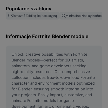
Usuń tło obrazu
Popularne szablony
Scalanie obrazów
Zamazać Tablicę Rejestracyjną
Minimalne Napisy Końcowe
Ulepszanie obrazu
Zmień rozmiar obrazu
Informacje Fortnite Blender modele
Edytor zdjęć online
Generator memów
Unlock creative possibilities with Fortnite 
Blender models—perfect for 3D artists, 
AI Text Remover
animators, and game developers seeking 
high-quality resources. Our comprehensive 
AI People Remover
collection includes free-to-download Fortnite 
character and environment models optimized 
AI Inpainting
for Blender, ensuring smooth integration into 
Face Cutout
your projects. Easily import, customize, and 
animate Fortnite models for game 
development, fan art, or cinematic videos. 