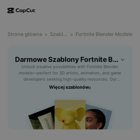
Kreator AI
Funkcje
Informacje
CapCut w wersji na komputer
Strona główna
Szablony na media społecznościowe
Szablon
Fortnite Blender Modele
>
>
Projekt AI
Narzędzia AI
Społeczność
CapCut online
Świąteczne szablony
Studio filmowe
Edytor i generator filmów
Darmowe Szablony Fortnite Blender Modele Od CapCut
CapCut Pad
Więcej
Inicjatywy
Unlock creative possibilities with Fortnite Blender
Generator filmów AI
Edytor i generator obrazów
Aplikacja mobilna CapCut
models—perfect for 3D artists, animators, and game
Partnerzy
developers seeking high-quality resources. Our
Generator obrazów AI
Generator i edytor głosów
Dreamina AI
comprehensive collection includes free-to-download
Więcej szablonów
›
Szablony kalendarzy
Program pionierów
Fortnite character and environment models optimized
Ulepszanie obrazów AI
Więcej
Pippit AI
for Blender, ensuring smooth integration into your
Szablony na rocznicę
projects. Easily import, customize, and animate Fortnite
Kreatywny program dla partnerów
Dreamina Seedance 2.5
models for game development, fan art, or cinematic
videos. Benefit from detailed textures, accurate rigs,
Kreatywny kampus CapCut
Przypadki użycia
Nano Banana Pro
and a format designed for both beginners and
Szablony efektów
seasoned professionals. Streamline your workflow and
Media społecznościowe
Gemini Omni
save hours with ready-to-use, compatible 3D assets
Pomoc