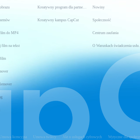
 obrazu
Kreatywny program dla partnerów
Nowiny
 memów
Kreatywny kampus CapCut
Społeczność
film do MP4
Centrum zaufania
 film na tekst
O Warunkach 
film
mover
Remover
ng
t
Umowa licencyjna
Umowa twórcy
Akt o usługach cyfrowych
Wytyczne dla społecz