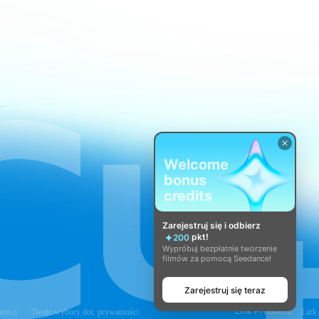
świadczenia usług CapCut
Welcome
bonus
credits
Zarejestruj się i odbierz
pkt!
200
Wypróbuj bezpłatnie tworzenie
filmów za pomocą Seedance!
Zarejestruj się teraz
Link Products:
ności
Twoje wybory dot. prywatności
Lark