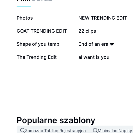
755,6 tys.
527,5 tys.
Photos
NEW TRENDING EDIT
21 tys.
19,3 tys.
GOAT TRENDING EDIT
22 clips
2,8 tys.
1,4 tys.
Shape of you temp
End of an era 💔
322
246
The Trending Edit
al want is you
Popularne szablony
Zamazać Tablicę Rejestracyjną
Minimalne Napis