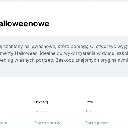
halloweenowe
dj szablony halloweenowe, które pomogą Ci stworzyć wyjąt
ementy Halloween, idealne do wykorzystania w domu, szkol
według własnych potrzeb. Zaskocz znajomych oryginalnymi 
m
Odkrywaj
Firma
Partnerzy
Blog
te tło
Program pionierów
Centrum pomocy