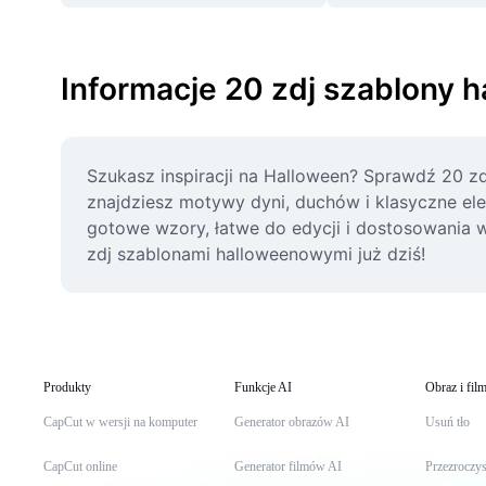
Informacje 20 zdj szablony 
Szukasz inspiracji na Halloween? Sprawdź 20 z
znajdziesz motywy dyni, duchów i klasyczne el
gotowe wzory, łatwe do edycji i dostosowania 
zdj szablonami halloweenowymi już dziś!
Produkty
Funkcje AI
Obraz i fil
CapCut w wersji na komputer
Generator obrazów AI
Usuń tło
CapCut online
Generator filmów AI
Przezroczys