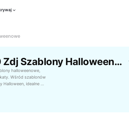
rywaj
loweenowe
Darmowe Szablony 20 Zdj Szablony Halloweenowe Od CapCut
ablony halloweenowe,
akaty. Wśród szablonów
y Halloween, idealne do
nościowych. Pobierz
g własnych potrzeb.
ę kreatywnie z