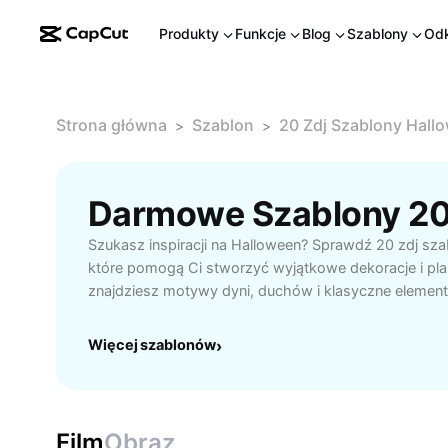
Produkty
Funkcje
Blog
Szablony
Odk
Strona główna
Szablon
20 Zdj Szablony Hal
>
>
Szukasz inspiracji na Halloween? Sprawdź 20 zdj sz
które pomogą Ci stworzyć wyjątkowe dekoracje i pl
znajdziesz motywy dyni, duchów i klasyczne element
wykorzystania w domu, szkole lub mediach społecz
gotowe wzory, łatwe do edycji i dostosowania wedłu
Więcej szablonów
›
Zaskocz znajomych oryginalnymi pomysłami i baw si
najlepszymi zdj szablonami halloweenowymi już dziś!
Film
Obraz