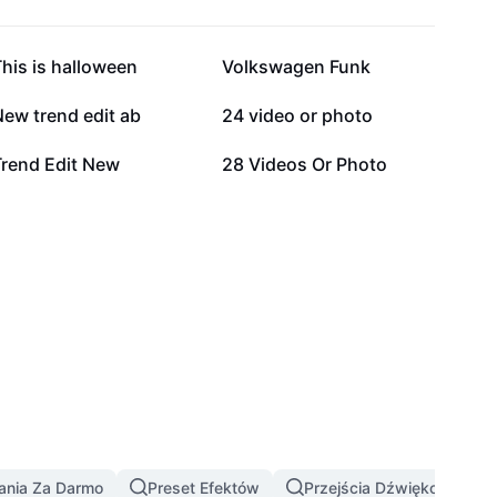
29,8 tys.
28,3 tys.
his is halloween
Volkswagen Funk
8,7 tys.
5,3 tys.
ew trend edit ab
24 video or photo
476
343
Trend Edit New
28 Videos Or Photo
ania Za Darmo
Preset Efektów
Przejścia Dźwiękowe