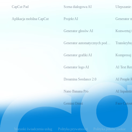
CapCut Pad
Scena dialogowa AI
Ulepszanie
Aplikacja mobilna CapCut
Projekt AI
Generator
Generator głosów AI
Konwertuj 
Generator automatycznych podpisów
Transkrybuj
Generator grafiki AI
Kompresuj 
Generator logo AI
AI Text Re
Dreamina Seedance 2.0
AI People 
Nano Banana Pro
AI Inpainti
Gemini Omni
Face Cutou
Warunki świadczenia usług
Polityka prywatności
Polityka plików cookie