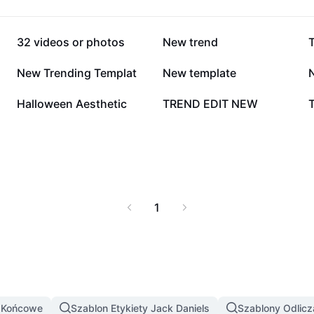
324,6 tys.
42,5 tys.
32 videos or photos
New trend
T
17,2 tys.
9,5 tys.
New Trending Templat
New template
N
977
749
Halloween Aesthetic
TREND EDIT NEW
1
y Końcowe
Szablon Etykiety Jack Daniels
Szablony Odlicz