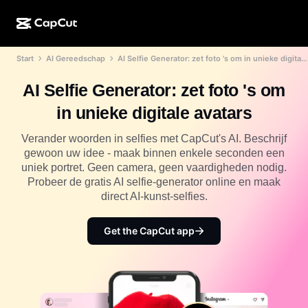
Start
AI Gereedschap
AI Selfie Generator: zet foto 's om in unieke digitale avatars
AI-creatie
Functies
Over
CapCut Desktop
Sjablonen voor sociale media
AI Selfie Generator: zet foto 's om
AI-ontwerp
AI-tools
Community
CapCut Online
Feestdagensjablonen
in unieke digitale avatars
Videostudio
Video-editor en -generator
CapCut Pad
Meer
Verander woorden in selfies met CapCut's AI. Beschrijf
Initiatieven
AI-videogenerator
Afbeeldingseditor en -generator
gewoon uw idee - maak binnen enkele seconden een
CapCut Mobiel
uniek portret. Geen camera, geen vaardigheden nodig.
Partners
AI-afbeeldingengenerator
Spraakgenerator en -editor
Probeer de gratis AI selfie-generator online en maak
Dreamina AI
Kalendersjablonen
direct AI-kunst-selfies.
Pioniersprogramma
AI-afbeeldingsverbeteraar
Meer
Pippit-AI
Jubileumsjablonen
Creatief partnerprogramma
Get the CapCut app
Dreamina Seedance 2.5
CapCut Creatieve Campus
Toepassingen
Nano Banana Pro
Effectsjablonen
Sociale media
Gemini Omni