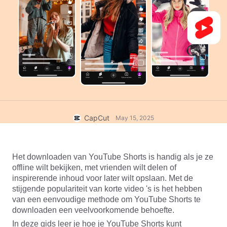
Zakelijke sjablonen
Help
Marketing
Vertrouwenscentrum
Tekst en audio
Lifestyle en vlogs
Branchesjablonen
Hulpcentrum
Automatische ondertitels
Aangepast ontwerp
Samenvattingssjablonen
Ondertitelsjablonen
Meer
Perskamer
Spraakherkenning
Over CapCuts Gebruiksvoorwaarden
Tekst-naar-spraak
Bronnen
CapCut
May 15, 2025
Dreamina Seedance 2.0 Launch
Instructiegidsen
Aangepaste stemmen
Markttrends
Spraak verbeteren
Het downloaden van YouTube Shorts is handig als je ze 
offline wilt bekijken, met vrienden wilt delen of 
Topkeuzes
Ruis verminderen
inspirerende inhoud voor later wilt opslaan. Met de 
stijgende populariteit van korte video 's is het hebben 
CapCut openen
Sjabloontrends en -tips
van een eenvoudige methode om YouTube Shorts te 
downloaden een veelvoorkomende behoefte.
Afbeelding
Meer
In deze gids leer je hoe je YouTube Shorts kunt 