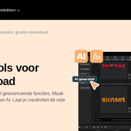
ntdekken
werpers: gratis download
ols voor
oad
met geavanceerde functies. Maak
AI. Laat je creativiteit de vrije