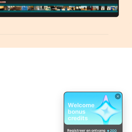
Welcome
bonus
credits
Registreer en ontvang
200