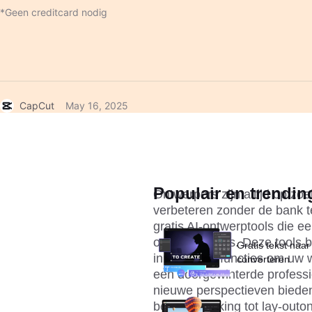
*Geen creditcard nodig
CapCut
May 16, 2025
Populair en trendin
Ontwerpers zijn altijd op zoe
verbeteren zonder de bank te
gratis AI-ontwerptools die e
ontwerpproces. Deze tools b
Gratis tekst naar
innovatieve functies om uw w
converteren
een doorgewinterde professio
nieuwe perspectieven bieden
beeldbewerking tot lay-outont