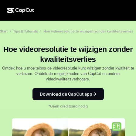
AI-creatie
Functies
Over
Start
Tips & Tutorials
Hoe videoresolutie te wijzigen zonder kwaliteitsverlies
CapCut Desktop
Sjablonen voor sociale media
AI-ontwerp
AI-tools
Community
CapCut Online
Feestdagensjablonen
Hoe videoresolutie te wijzigen zonder
Videostudio
Video-editor en -generator
CapCut Pad
kwaliteitsverlies
Meer
Initiatieven
AI-videogenerator
Afbeeldingseditor en -generator
Ontdek hoe u moeiteloos de videoresolutie kunt wijzigen zonder kwaliteit te
CapCut Mobiel
verliezen. Ontdek de mogelijkheden van CapCut en andere
Partners
videokwaliteitsverhogers.
AI-afbeeldingengenerator
Spraakgenerator en -editor
Dreamina AI
Kalendersjablonen
Pioniersprogramma
AI-afbeeldingsverbeteraar
Download de CapCut app
Meer
Pippit-AI
Jubileumsjablonen
Creatief partnerprogramma
Dreamina Seedance 2.5
*Geen creditcard nodig
CapCut Creatieve Campus
Toepassingen
Nano Banana Pro
Effectsjablonen
Sociale media
Gemini Omni