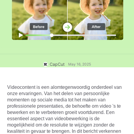
Zakelijke sjablonen
Help
Marketing
Vertrouwenscentrum
Tekst en audio
Lifestyle en vlogs
Branchesjablonen
Hulpcentrum
Automatische ondertitels
Aangepast ontwerp
Samenvattingssjablonen
Ondertitelsjablonen
Meer
Perskamer
Spraakherkenning
Over CapCuts Gebruiksvoorwaarden
CapCut
May 16, 2025
Tekst-naar-spraak
Bronnen
Dreamina Seedance 2.0 Launch
Instructiegidsen
Aangepaste stemmen
Videocontent is een alomtegenwoordig onderdeel van
Markttrends
Spraak verbeteren
onze ervaringen. Van het delen van persoonlijke
momenten op sociale media tot het maken van
Topkeuzes
Ruis verminderen
professionele presentaties, de behoefte om video 's te
bewerken en te verbeteren groeit voortdurend. Een
CapCut openen
Sjabloontrends en -tips
essentieel aspect van videobewerking is de
mogelijkheid om de resolutie te wijzigen zonder de
Afbeelding
Meer
kwaliteit in gevaar te brengen. In dit bericht verkennen