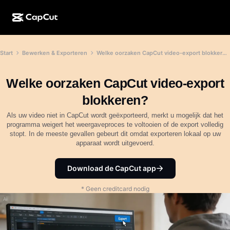
AI-creatie
Functies
Over
Start
Bewerken & Exporteren
Welke oorzaken CapCut video-export blokkeren?
CapCut Desktop
Sjablonen voor sociale media
AI-ontwerp
AI-tools
Community
CapCut Online
Feestdagensjablonen
Welke oorzaken CapCut video-export
Videostudio
Video-editor en -generator
CapCut Pad
blokkeren?
Meer
Initiatieven
AI-videogenerator
Afbeeldingseditor en -generator
Als uw video niet in CapCut wordt geëxporteerd, merkt u mogelijk dat het
CapCut Mobiel
programma weigert het weergaveproces te voltooien of de export volledig
Partners
stopt. In de meeste gevallen gebeurt dit omdat exporteren lokaal op uw
AI-afbeeldingengenerator
Spraakgenerator en -editor
Dreamina AI
apparaat wordt uitgevoerd.
Kalendersjablonen
Pioniersprogramma
AI-afbeeldingsverbeteraar
Meer
Pippit-AI
Jubileumsjablonen
Download de CapCut app
Creatief partnerprogramma
Dreamina Seedance 2.5
* Geen creditcard nodig
CapCut Creatieve Campus
Toepassingen
Nano Banana Pro
Effectsjablonen
Sociale media
Gemini Omni