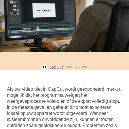
Zakelijke sjablonen
Help
Marketing
Vertrouwenscentrum
Tekst en audio
Lifestyle en vlogs
Branchesjablonen
Hulpcentrum
Automatische ondertitels
Aangepast ontwerp
Samenvattingssjablonen
Ondertitelsjablonen
Meer
Perskamer
Spraakherkenning
Over CapCuts Gebruiksvoorwaarden
Tekst-naar-spraak
Bronnen
CapCut
Apr 13, 2026
Dreamina Seedance 2.0 Launch
Instructiegidsen
Aangepaste stemmen
Markttrends
Spraak verbeteren
Als uw video niet in CapCut wordt geëxporteerd, merkt u 
mogelijk dat het programma weigert het 
Topkeuzes
Ruis verminderen
weergaveproces te voltooien of de export volledig stopt. 
In de meeste gevallen gebeurt dit omdat exporteren 
CapCut openen
Sjabloontrends en -tips
lokaal op uw apparaat wordt uitgevoerd. Wanneer 
systeembronnen onvoldoende zijn, kunnen er fouten 
Afbeelding
optreden zoals geblokkeerde export. Problemen zoals 
Meer