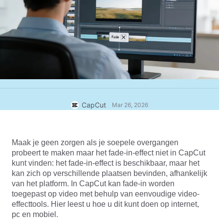
Zakelijke sjablonen
Help
Marketing
Vertrouwenscentrum
Tekst en audio
Lifestyle en vlogs
Branchesjablonen
Hulpcentrum
Automatische ondertitels
Aangepast ontwerp
Samenvattingssjablonen
Ondertitelsjablonen
Meer
Perskamer
Spraakherkenning
Over CapCuts Gebruiksvoorwaarden
CapCut
Mar 26, 2026
Tekst-naar-spraak
Bronnen
Dreamina Seedance 2.0 Launch
Instructiegidsen
Aangepaste stemmen
Maak je geen zorgen als je soepele overgangen 
Markttrends
Spraak verbeteren
probeert te maken maar het fade-in-effect niet in CapCut 
kunt vinden: het fade-in-effect is beschikbaar, maar het 
Topkeuzes
Ruis verminderen
kan zich op verschillende plaatsen bevinden, afhankelijk 
van het platform. In CapCut kan fade-in worden 
CapCut openen
Sjabloontrends en -tips
toegepast op video met behulp van eenvoudige video-
effecttools. Hier leest u hoe u dit kunt doen op internet, 
Afbeelding
Meer
pc en mobiel.