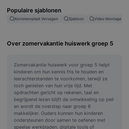
Afbeeldingsachtergrond verwijderen
Populaire sjablonen
Afbeeldingen samenvoegen
Kentekenplaat Vervagen
Sjabloon
Video Montage
Afbeeldingsverbeteraar
Afbeeldingsformaat wijzigen
Over zomervakantie huiswerk groep 5
Online foto-editor
Memegenerator
Zomervakantie huiswerk voor groep 5 helpt 
kinderen om hun kennis fris te houden en 
AI Text Remover
leerachterstanden te voorkomen, terwijl ze 
toch genieten van hun vrije tijd. Met 
AI People Remover
opdrachten gericht op rekenen, taal en 
begrijpend lezen blijft de ontwikkeling op peil 
AI Inpainting
en wordt de overstap naar groep 6 
Face Cutout
makkelijker. Ouders kunnen hun kinderen 
ondersteunen door samen te oefenen met 
speelse werkbladen, digitale tools of 