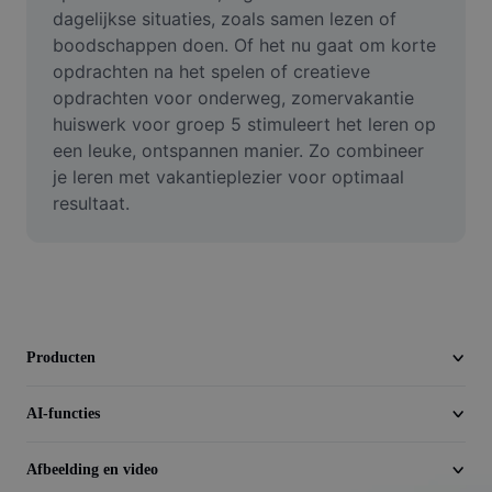
Video
dagelijkse situaties, zoals samen lezen of 
boodschappen doen. Of het nu gaat om korte 
Videoachtergrond verwijderen
opdrachten na het spelen of creatieve 
opdrachten voor onderweg, zomervakantie 
Kwaliteit verbeteren
huiswerk voor groep 5 stimuleert het leren op 
een leuke, ontspannen manier. Zo combineer 
Video-editor
je leren met vakantieplezier voor optimaal 
Video inkorten
resultaat.
Ondertitels toevoegen aan video
Videoconverter
Producten
AI-functies
Afbeelding en video