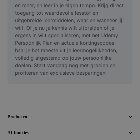
Video
en meer, en leer in je eigen tempo. Krijg direct 
toegang tot waardevolle lesstof en 
Videoachtergrond verwijderen
uitgebreide leermiddelen, waar en wanneer jij 
wilt. Of je nu je kennis wilt uitbreiden of je 
Kwaliteit verbeteren
ergens in wilt specialiseren, met het Udemy 
Persoonlijk Plan en actuele kortingscodes 
Video-editor
haal je het meeste uit je leermogelijkheden, 
Video inkorten
volledig afgestemd op jouw persoonlijke 
doelen. Start vandaag nog met groeien en 
Ondertitels toevoegen aan video
profiteren van exclusieve besparingen!
Videoconverter
Producten
AI-functies