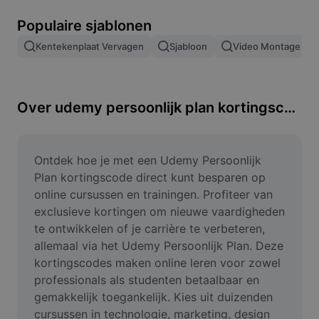
Afbeeldingsachtergrond verwijderen
Populaire sjablonen
Afbeeldingen samenvoegen
Kentekenplaat Vervagen
Sjabloon
Video Montage
Afbeeldingsverbeteraar
Afbeeldingsformaat wijzigen
Over udemy persoonlijk plan kortingscode
Online foto-editor
Memegenerator
Ontdek hoe je met een Udemy Persoonlijk 
Plan kortingscode direct kunt besparen op 
AI Text Remover
online cursussen en trainingen. Profiteer van 
exclusieve kortingen om nieuwe vaardigheden 
AI People Remover
te ontwikkelen of je carrière te verbeteren, 
allemaal via het Udemy Persoonlijk Plan. Deze 
AI Inpainting
kortingscodes maken online leren voor zowel 
Face Cutout
professionals als studenten betaalbaar en 
gemakkelijk toegankelijk. Kies uit duizenden 
cursussen in technologie, marketing, design 