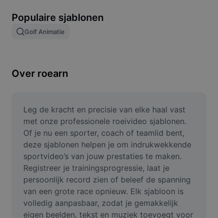
Afbeeldingsachtergrond verwijderen
Populaire sjablonen
Afbeeldingen samenvoegen
Golf Animatie
Afbeeldingsverbeteraar
Afbeeldingsformaat wijzigen
Over roearn
Online foto-editor
Memegenerator
Leg de kracht en precisie van elke haal vast 
met onze professionele roeivideo sjablonen. 
AI Text Remover
Of je nu een sporter, coach of teamlid bent, 
deze sjablonen helpen je om indrukwekkende 
AI People Remover
sportvideo’s van jouw prestaties te maken. 
Registreer je trainingsprogressie, laat je 
AI Inpainting
persoonlijk record zien of beleef de spanning 
Face Cutout
van een grote race opnieuw. Elk sjabloon is 
volledig aanpasbaar, zodat je gemakkelijk 
eigen beelden, tekst en muziek toevoegt voor 