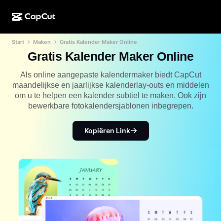
Start
Maken
Gratis Kalender Maker Online
AI-creatie
Functies
Over
CapCut Desktop
Sjablonen voor sociale media
Gratis Kalender Maker Online
AI-ontwerp
AI-tools
Community
CapCut Online
Feestdagensjablonen
Als online aangepaste kalendermaker biedt CapCut
maandelijkse en jaarlijkse kalenderlay-outs en middelen
Videostudio
Video-editor en -generator
CapCut Pad
om u te helpen een kalender subtiel te maken. Ook zijn
Meer
Initiatieven
bewerkbare fotokalendersjablonen inbegrepen.
AI-videogenerator
Afbeeldingseditor en -generator
CapCut Mobiel
Partners
AI-afbeeldingengenerator
Spraakgenerator en -editor
Kopiëren Link
Dreamina AI
Kalendersjablonen
Pioniersprogramma
AI-afbeeldingsverbeteraar
Meer
Pippit-AI
Jubileumsjablonen
Creatief partnerprogramma
Dreamina Seedance 2.5
CapCut Creatieve Campus
Toepassingen
Nano Banana Pro
Effectsjablonen
Sociale media
Gemini Omni