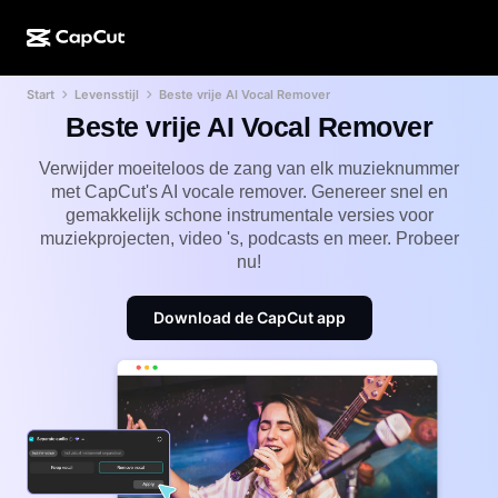
Start
Levensstijl
Beste vrije AI Vocal Remover
AI-creatie
Functies
Over
CapCut Desktop
Sjablonen voor sociale media
Beste vrije AI Vocal Remover
AI-ontwerp
AI-tools
Community
CapCut Online
Feestdagensjablonen
Verwijder moeiteloos de zang van elk muzieknummer
met CapCut's AI vocale remover. Genereer snel en
Videostudio
Video-editor en -generator
CapCut Pad
gemakkelijk schone instrumentale versies voor
Meer
Initiatieven
muziekprojecten, video 's, podcasts en meer. Probeer
AI-videogenerator
Afbeeldingseditor en -generator
CapCut Mobiel
nu!
Partners
AI-afbeeldingengenerator
Spraakgenerator en -editor
Dreamina AI
Kalendersjablonen
Download de CapCut app
Pioniersprogramma
AI-afbeeldingsverbeteraar
Meer
Pippit-AI
Jubileumsjablonen
Creatief partnerprogramma
Dreamina Seedance 2.5
CapCut Creatieve Campus
Toepassingen
Nano Banana Pro
Effectsjablonen
Sociale media
Gemini Omni