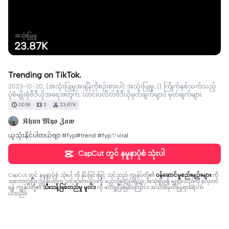
အသုံးပြုမှု
23.87K
Trending on TikTok.
2023-10-20, {အသုံးပြုမှုအချိန်ကိုစဉ်းစားပါ} အသုံးပြုမှု, {} ကြိုက်နှစ်သက်သည့်
ပုံစံမျိုးစုံဗီဒီယိုအရေအတွက်, {တင်းပလိတ်ဗီဒီယိုမှတ်ချက်များ} မှတ်ချက်များ.
00:18
2
23.87K
𝕶𝖍𝖚𝖓 𝕸𝖞𝖔 𝖅𝖆𝖜
ယူသုံးနိုင်ပါတယ်ဗျာ #fyp#trend #fypツviral
CapCut တွင် နမူနာပုံစံ သုံးပါ
CapCut တွင် နမူနာပုံစံ သုံးပါ
ကို နှိပ်ခြင်းဖြင့် သင်သည် ကျွန်ုပ်တို့၏
ဝန်ဆောင်မှုစည်းမျဉ်းများ
ကို
သဘောတူပြီး ကျွန်ုပ်တို့က သင့်ဒေတာများကို မည်သို့စုစည်းရယူ၊ အသုံးပြု၍ မျှဝေသည်ကို လေ့လာ
ရန် ကျွန်ုပ်တို့၏
သီးသန့်ဖြစ်တည်မှု မူဝါဒ
ကို ဖတ်ရှုပြီးဖြစ်ကြောင်း အသိအမှတ်ပြုရာရောက်
ပါသည်။
36 comments