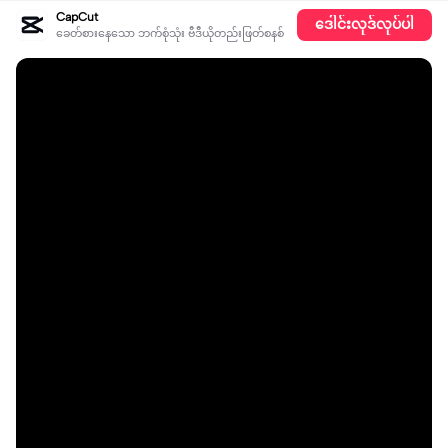
CapCut
ဒေါင်းလုဒ်လုပ်ပါ
ခေတ်စားနေသော ဘက်စုံသုံး ဗီဒီယိုတည်းဖြတ်စနစ်