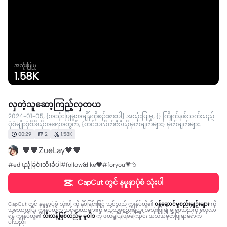
အသုံးပြုမှု
1.58K
လှတဲ့သူဆော့ကြည့်လှတယ
2024-01-05, {အသုံးပြုမှုအချိန်ကိုစဉ်းစားပါ} အသုံးပြုမှု, {} ကြိုက်နှစ်သက်သည့်
ပုံစံမျိုးစုံဗီဒီယိုအရေအတွက်, {တင်းပလိတ်ဗီဒီယိုမှတ်ချက်များ} မှတ်ချက်များ.
00:29
2
1.58K
🖤🖤ZueLay🖤🖤
#editညံ့ခြင်းသီးခံပါ#follow&like❤#foryou💗✨
CapCut တွင် နမူနာပုံစံ သုံးပါ
CapCut တွင် နမူနာပုံစံ သုံးပါ
ကို နှိပ်ခြင်းဖြင့် သင်သည် ကျွန်ုပ်တို့၏
ဝန်ဆောင်မှုစည်းမျဉ်းများ
ကို
သဘောတူပြီး ကျွန်ုပ်တို့က သင့်ဒေတာများကို မည်သို့စုစည်းရယူ၊ အသုံးပြု၍ မျှဝေသည်ကို လေ့လာ
ရန် ကျွန်ုပ်တို့၏
သီးသန့်ဖြစ်တည်မှု မူဝါဒ
ကို ဖတ်ရှုပြီးဖြစ်ကြောင်း အသိအမှတ်ပြုရာရောက်
ပါသည်။