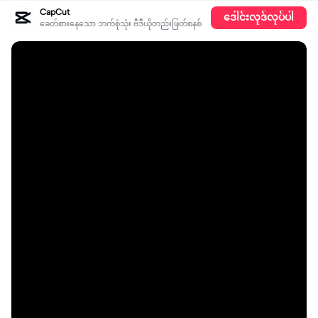
CapCut
ဒေါင်းလုဒ်လုပ်ပါ
ခေတ်စားနေသော ဘက်စုံသုံး ဗီဒီယိုတည်းဖြတ်စနစ်