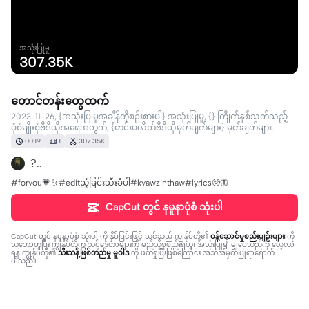
အသုံးပြုမှု
307.35K
တောင်တန်းတွေထက်
2023-11-26, {အသုံးပြုမှုအချိန်ကိုစဉ်းစားပါ} အသုံးပြုမှု, {} ကြိုက်နှစ်သက်သည့်
ပုံစံမျိုးစုံဗီဒီယိုအရေအတွက်, {တင်းပလိတ်ဗီဒီယိုမှတ်ချက်များ} မှတ်ချက်များ.
00:19
1
307.35K
?..
#foryou💗✨#editညံ့ခြင်းသီးခံပါ#kyawzinthaw#lyrics🥺🦋
CapCut တွင် နမူနာပုံစံ သုံးပါ
CapCut တွင် နမူနာပုံစံ သုံးပါ
ကို နှိပ်ခြင်းဖြင့် သင်သည် ကျွန်ုပ်တို့၏
ဝန်ဆောင်မှုစည်းမျဉ်းများ
ကို
သဘောတူပြီး ကျွန်ုပ်တို့က သင့်ဒေတာများကို မည်သို့စုစည်းရယူ၊ အသုံးပြု၍ မျှဝေသည်ကို လေ့လာ
ရန် ကျွန်ုပ်တို့၏
သီးသန့်ဖြစ်တည်မှု မူဝါဒ
ကို ဖတ်ရှုပြီးဖြစ်ကြောင်း အသိအမှတ်ပြုရာရောက်
ပါသည်။
80 comments