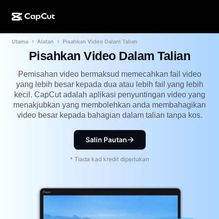
Utama
Alatan
Pisahkan Video Dalam Talian
Ciptaan AI
Ciri
Perihal
Desktop CapCut
Templat media sosial
Pisahkan Video Dalam Talian
Reka Bentuk AI
Alatan AI
Komuniti
Dalam Talian CapCut
Templat musim cuti
Pemisahan video bermaksud memecahkan fail video
yang lebih besar kepada dua atau lebih fail yang lebih
Studio Video
Editor & penjana video
CapCut Pad
kecil. CapCut adalah aplikasi penyuntingan video yang
Lagi
Inisiatif
menakjubkan yang membolehkan anda membahagikan
Penjana video AI
Editor & penjana imej
Mudah Alih CapCut
video besar kepada bahagian dalam talian tanpa kos.
Sekutu
Penjana imej AI
Penjana & editor suara
AI Dreamina
Templat kalendar
Salin Pautan
Program Perintis
Peningkat imej AI
Lagi
AI Pippit
Templat ulang tahun
* Tiada kad kredit diperlukan
Program Rakan Kongsi Kreatif
Dreamina Seedance 2.5
Kampus Kreatif CapCut
Kes penggunaan
Nano Banana Pro
Templat kesan
Media sosial
Gemini Omni