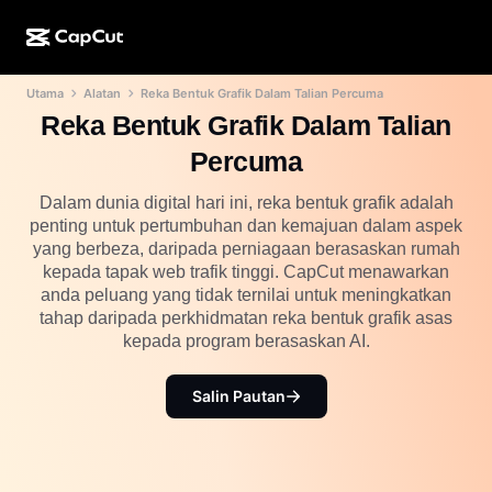
Utama
Alatan
Reka Bentuk Grafik Dalam Talian Percuma
Ciptaan AI
Ciri
Perihal
Desktop CapCut
Templat media sosial
Reka Bentuk Grafik Dalam Talian
Reka Bentuk AI
Alatan AI
Komuniti
Percuma
Dalam Talian CapCut
Templat musim cuti
Studio Video
Editor & penjana video
Dalam dunia digital hari ini, reka bentuk grafik adalah
CapCut Pad
Lagi
penting untuk pertumbuhan dan kemajuan dalam aspek
Inisiatif
Penjana video AI
Editor & penjana imej
yang berbeza, daripada perniagaan berasaskan rumah
Mudah Alih CapCut
kepada tapak web trafik tinggi. CapCut menawarkan
Sekutu
Penjana imej AI
Penjana & editor suara
anda peluang yang tidak ternilai untuk meningkatkan
AI Dreamina
Templat kalendar
tahap daripada perkhidmatan reka bentuk grafik asas
Program Perintis
Peningkat imej AI
kepada program berasaskan AI.
Lagi
AI Pippit
Templat ulang tahun
Program Rakan Kongsi Kreatif
Dreamina Seedance 2.5
Salin Pautan
Kampus Kreatif CapCut
Kes penggunaan
Nano Banana Pro
Templat kesan
Media sosial
Gemini Omni