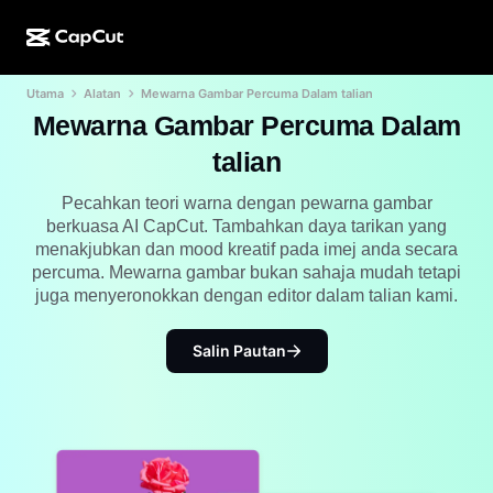
Utama
Alatan
Mewarna Gambar Percuma Dalam talian
Ciptaan AI
Ciri
Perihal
Desktop CapCut
Templat media sosial
Mewarna Gambar Percuma Dalam
Reka Bentuk AI
Alatan AI
Komuniti
talian
Dalam Talian CapCut
Templat musim cuti
Studio Video
Editor & penjana video
Pecahkan teori warna dengan pewarna gambar
CapCut Pad
Lagi
berkuasa AI CapCut. Tambahkan daya tarikan yang
Inisiatif
Penjana video AI
Editor & penjana imej
menakjubkan dan mood kreatif pada imej anda secara
Mudah Alih CapCut
percuma. Mewarna gambar bukan sahaja mudah tetapi
Sekutu
Penjana imej AI
Penjana & editor suara
juga menyeronokkan dengan editor dalam talian kami.
AI Dreamina
Templat kalendar
Program Perintis
Peningkat imej AI
Lagi
AI Pippit
Salin Pautan
Templat ulang tahun
Program Rakan Kongsi Kreatif
Dreamina Seedance 2.5
Kampus Kreatif CapCut
Kes penggunaan
Nano Banana Pro
Templat kesan
Media sosial
Gemini Omni