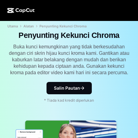
Utama
Alatan
Penyunting Kekunci Chroma
Ciptaan AI
Ciri
Perihal
Desktop CapCut
Templat media sosial
Penyunting Kekunci Chroma
Reka Bentuk AI
Alatan AI
Komuniti
Dalam Talian CapCut
Templat musim cuti
Buka kunci kemungkinan yang tidak berkesudahan
dengan ciri skrin hijau kunci kroma kami. Gantikan atau
Studio Video
Editor & penjana video
CapCut Pad
kaburkan latar belakang dengan mudah dan berikan
Lagi
Inisiatif
kehidupan kepada ciptaan anda. Gunakan kekunci
Penjana video AI
Editor & penjana imej
Mudah Alih CapCut
kroma pada editor video kami hari ini secara percuma.
Sekutu
Penjana imej AI
Penjana & editor suara
AI Dreamina
Templat kalendar
Salin Pautan
Program Perintis
Peningkat imej AI
Lagi
AI Pippit
Templat ulang tahun
* Tiada kad kredit diperlukan
Program Rakan Kongsi Kreatif
Dreamina Seedance 2.5
Kampus Kreatif CapCut
Kes penggunaan
Nano Banana Pro
Templat kesan
Media sosial
Gemini Omni