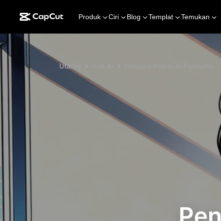
Produk
Ciri
Blog
Templat
Temukan
Utama
Alat AI
Penjana Potret AI Percuma
Pen