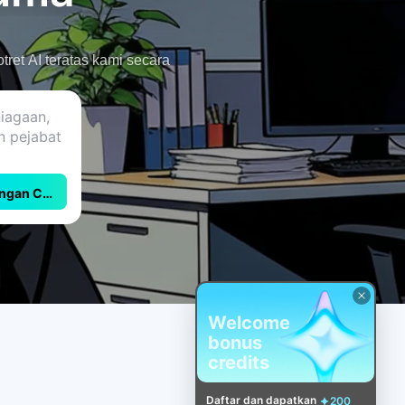
ret AI teratas kami secara
engan CapCut
Welcome
bonus
credits
Daftar dan dapatkan
200