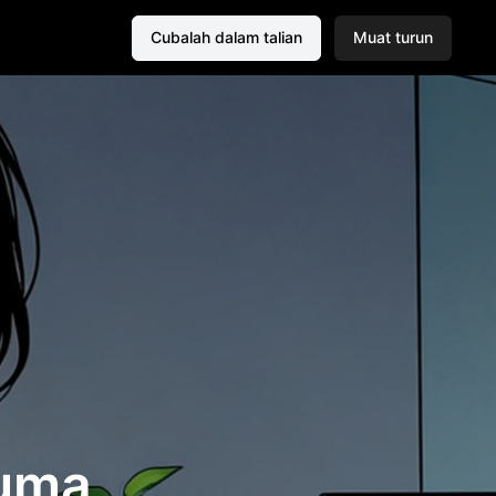
Cubalah dalam talian
Muat turun
cuma