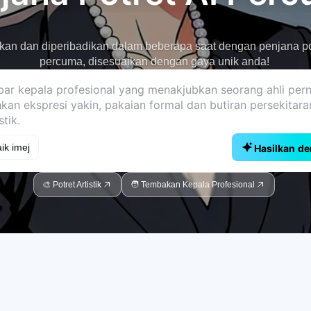
kan dan diperibadikan dalam beberapa saat dengan penjana pot
percuma, disesuaikan dengan gaya unik anda!
ik imej
Hasilkan d
🎨 Potret Artistik
🧑 Tembakan Kepala Profesional