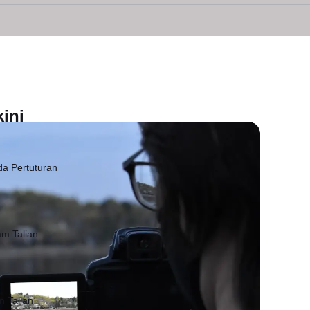
ini
da Pertuturan
am Talian
m Talian