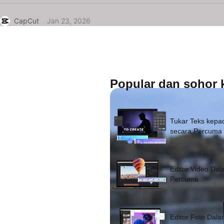
CapCut
Jan 23, 2026
Popular dan sohor k
Tukar Teks kepa
secara Percuma
Editor Video Dal
Percuma
Editor Foto Dala