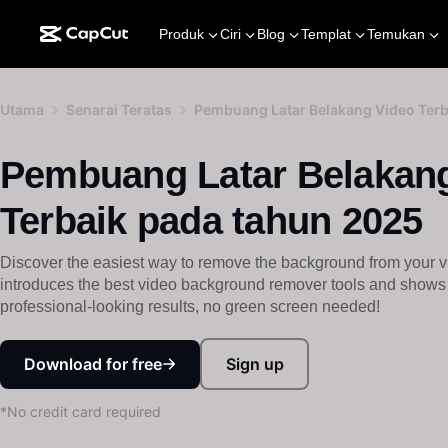
Produk
Ciri
Blog
Templat
Temukan
Utama
Senarai Teratas
Pembuang Latar Belakang Video Terb
Pembuang Latar Belakan
Terbaik pada tahun 2025
Discover the easiest way to remove the background from your v
introduces the best video background remover tools and shows
professional-looking results, no green screen needed!
Download for free
Sign up
*No credit card required