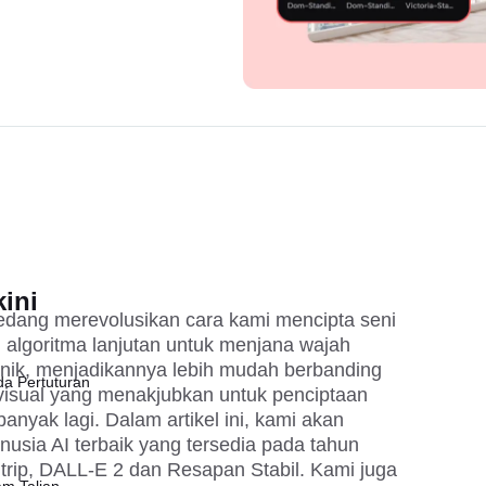
Teratas Yang Mengubah Seni Digital pada 2025
ini
dang merevolusikan cara kami mencipta seni
n algoritma lanjutan untuk menjana wajah
unik, menjadikannya lebih mudah berbanding
da Pertuturan
 visual yang menakjubkan untuk penciptaan
banyak lagi. Dalam artikel ini, kami akan
sia AI terbaik yang tersedia pada tahun
trip, DALL-E 2 dan Resapan Stabil. Kami juga