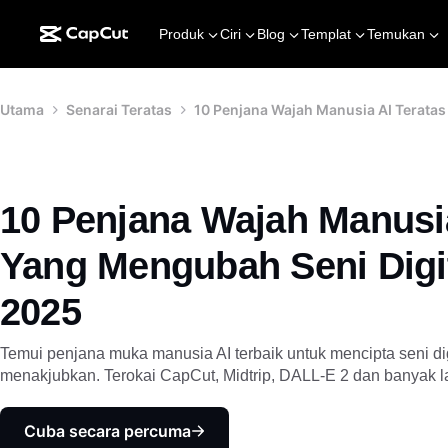
Produk
Ciri
Blog
Templat
Temukan
Utama
Senarai Teratas
10 Penjana Wajah Manusia AI Terata
10 Penjana Wajah Manusia
Yang Mengubah Seni Digi
2025
Temui penjana muka manusia AI terbaik untuk mencipta seni digi
menakjubkan. Terokai CapCut, Midtrip, DALL-E 2 dan banyak l
Cuba secara percuma