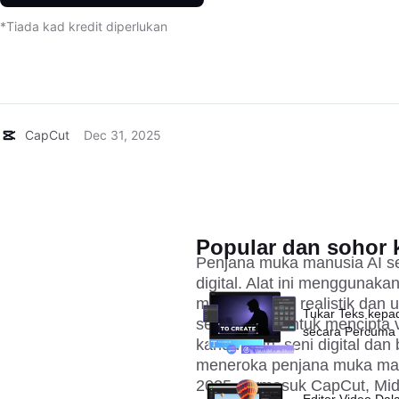
*Tiada kad kredit diperlukan
CapCut
Dec 31, 2025
10 Penjana Wajah Manusia AI 
Popular dan sohor k
Penjana muka manusia AI se
digital. Alat ini menggunaka
manusia yang realistik dan 
Tukar Teks kepa
sebelum ini untuk mencipta
secara Percuma
kandungan, seni digital dan 
meneroka penjana muka manu
2025, termasuk CapCut, Mid