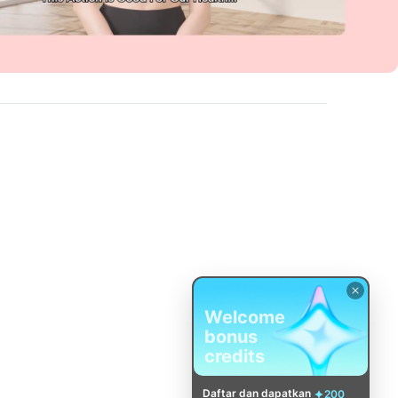
Welcome
bonus
credits
Daftar dan dapatkan
200