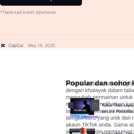
*Tiada kad kredit diperlukan
CapCut
May 16, 2025
Popular dan sohor k
Adakah anda suka mencipta 
dengan khalayak dalam tali
mengubah permainan untuk a
moden untuk melibatkan kan
Tukar Teks kepa
tambahan. Kesan ini membol
secara Percuma
dengan cara yang unik dan m
akaun TikTok anda. Sama ada
atau anda ingin mempunyai 