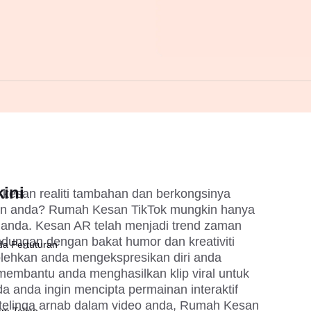
ini
kesan realiti tambahan dan berkongsinya 
an anda? Rumah Kesan TikTok mungkin hanya 
nda. Kesan AR telah menjadi trend zaman 
dungan dengan bakat humor dan kreativiti 
da Pertuturan
ehkan anda mengekspresikan diri anda 
embantu anda menghasilkan klip viral untuk 
 anda ingin mencipta permainan interaktif 
telinga arnab dalam video anda, Rumah Kesan 