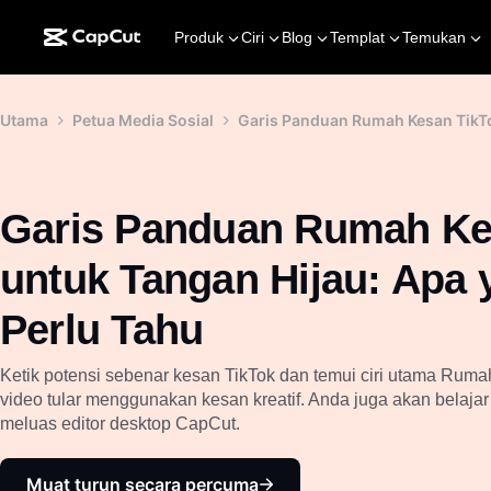
Produk
Ciri
Blog
Templat
Temukan
Utama
Petua Media Sosial
Garis Panduan Rumah Kesan TikTo
Garis Panduan Rumah Ke
untuk Tangan Hijau: Apa
Perlu Tahu
Ketik potensi sebenar kesan TikTok dan temui ciri utama Rum
video tular menggunakan kesan kreatif. Anda juga akan belajar
meluas editor desktop CapCut.
Muat turun secara percuma