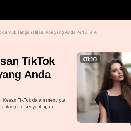
k untuk Tangan Hijau: Apa yang Anda Perlu Tahu
san TikTok
 yang Anda
ah Kesan TikTok dalam mencipta
 tentang ciri penyuntingan