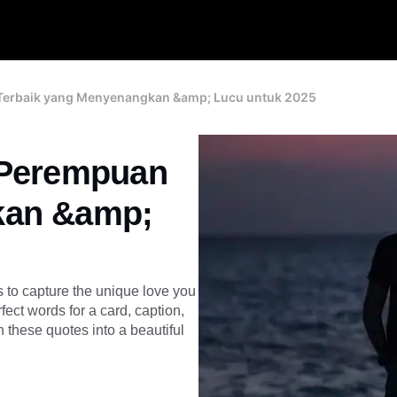
 Terbaik yang Menyenangkan &amp; Lucu untuk 2025
 Perempuan
kan &amp;
es to capture the unique love you
ect words for a card, caption,
 these quotes into a beautiful