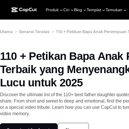
Produk
Ciri
Blog
Templat
Temukan
Utama
Senarai Teratas
110 + Petikan Bapa Anak Perempuan
110 + Petikan Bapa Anak
Terbaik yang Menyenang
Lucu untuk 2025
Discover the ultimate list of the 110+ best father daughter quot
share. From short and sweet to deep and emotional, find the perf
or a special video tribute. Learn how you can use CapCut to turn
video memory.