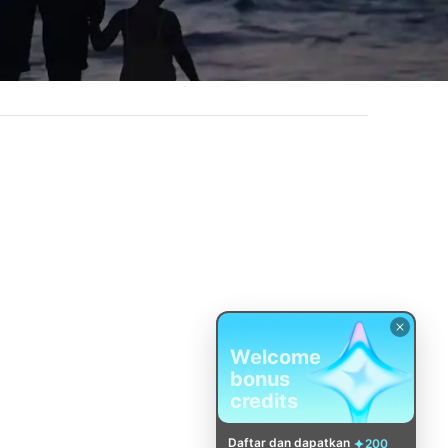
Welcome
bonus
credits
Daftar dan dapatkan
200