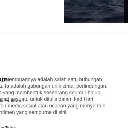
ini
k perempuannya adalah salah satu hubungan 
a. Ia adalah gabungan unik cinta, perlindungan, 
n yang membentuk seseorang seumur hidup. 
i sesuatu untuk ditulis dalam kad Hari 
da Pertuturan
syen media sosial atau ucapan yang menyentuh 
ntimen yang sempurna di sini.
am Talian