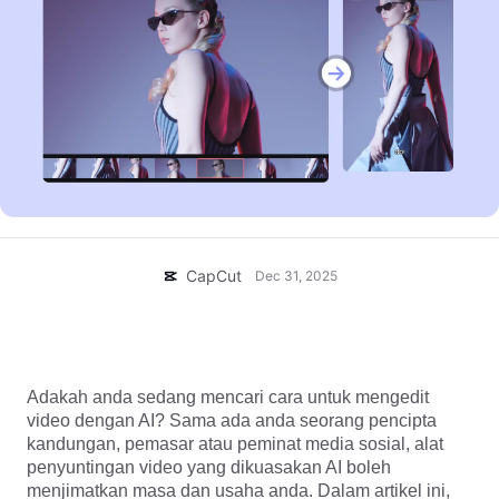
Templat perniagaan
Bantuan
Pemasaran
Pusat Amanah
Teks & Audio
Gaya Hidup & Vlog
Templat industri
Pusat Bantuan
Kapsyen automatik
Reka bentuk tersuai
Templat recap
Templat kapsyen
Lagi
Bilik Berita
Pengecaman pertuturan
Perihal Terma Perkhidmatan CapCut
Teks kepada pertuturan
Sumber
Dreamina Seedance 2.0 Launch
CapCut
Dec 31, 2025
Panduan cara
Suara tersuai
Trend Pasaran
Pertingkat suara
Edit Video dengan AI: Editor Video AI Percuma
Teratas untuk Dicuba Sekarang
Pilihan Popular
Kurangkan hingar
Adakah anda sedang mencari cara untuk mengedit
video dengan AI? Sama ada anda seorang pencipta
Buka CapCut
Trend & petua templat
kandungan, pemasar atau peminat media sosial, alat
penyuntingan video yang dikuasakan AI boleh
Imej
Lagi
menjimatkan masa dan usaha anda. Dalam artikel ini,