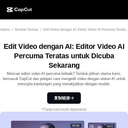
Ciptaan AI
Ciri
Perihal
Utama
Senarai Teratas
Edit Video dengan AI: Editor Video AI Percuma Teratas untuk Dicuba Sekarang
Desktop CapCut
Templat media sosial
Reka Bentuk AI
Alatan AI
Komuniti
Dalam Talian CapCut
Templat musim cuti
Edit Video dengan AI: Editor Video AI
Studio Video
Editor & penjana video
CapCut Pad
Percuma Teratas untuk Dicuba
Lagi
Inisiatif
Penjana video AI
Editor & penjana imej
Sekarang
Mudah Alih CapCut
Sekutu
Mencari editor video AI percuma terbaik? Terokai pilihan utama kami,
Penjana imej AI
Penjana & editor suara
AI Dreamina
termasuk CapCut dan pelajari cara mengedit video dengan alatan AI untuk
Templat kalendar
Program Perintis
mencipta kandungan yang menakjubkan dengan mudah.
Peningkat imej AI
Lagi
AI Pippit
Templat ulang tahun
Program Rakan Kongsi Kreatif
复制链接
Dreamina Seedance 2.5
Kampus Kreatif CapCut
*Tiada kad kredit diperlukan
Kes penggunaan
Nano Banana Pro
Templat kesan
Media sosial
Gemini Omni