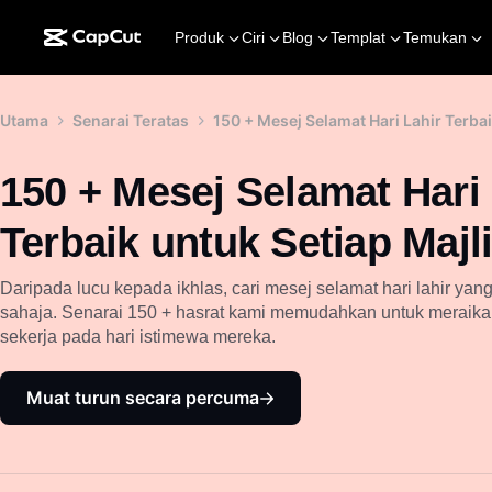
Produk
Ciri
Blog
Templat
Temukan
Utama
Senarai Teratas
150 + Mesej Selamat Hari Lahir Terbai
150 + Mesej Selamat Hari 
Terbaik untuk Setiap Majli
Daripada lucu kepada ikhlas, cari mesej selamat hari lahir ya
sahaja. Senarai 150 + hasrat kami memudahkan untuk meraikan
sekerja pada hari istimewa mereka.
Muat turun secara percuma