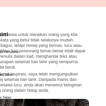
ini
 istimewa untuk meraikan orang yang kita 
-kata yang betul tidak selalunya mudah. 
 bagus, tetapi mesej yang bernas, lucu atau 
ikan hari seseorang benar-benar tidak dapat 
da Pertuturan
enulis dalam kad, menghantar teks atau 
 ucapan selamat hari lahir yang sempurna 
l berat.
at inspirasi, saya telah mengumpulkan 
am Talian
j selamat hari lahir. Daripada manis dan 
ketawa lucu, anda akan menemui keinginan 
 orang dalam hidup anda.
m Talian