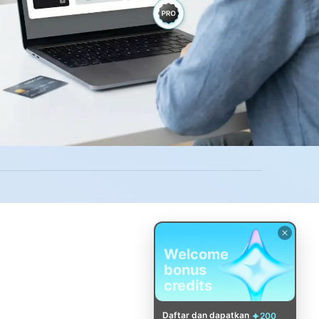
Welcome
bonus
credits
Daftar dan dapatkan
200