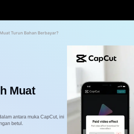
 Muat Turun Bahan Berbayar?
eh Muat
dalam antara muka CapCut, ini
ngan betul.