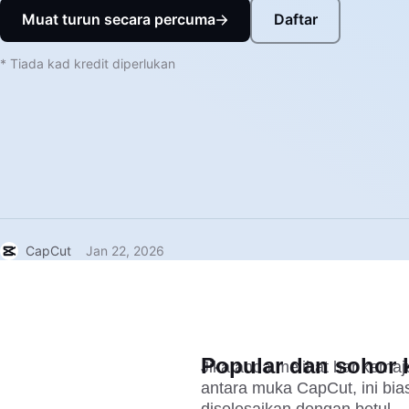
Muat turun secara percuma
Daftar
* Tiada kad kredit diperlukan
CapCut
Jan 22, 2026
Popular dan sohor k
Jika anda melihat bar kemaj
antara muka CapCut, ini bia