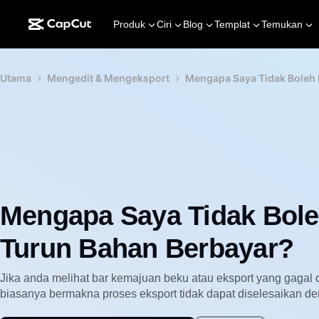
Produk
Ciri
Blog
Templat
Temukan
Utama
Mengedit & Mengeksport
Mengapa Saya Tidak Boleh
Mengapa Saya Tidak Bol
Turun Bahan Berbayar?
Jika anda melihat bar kemajuan beku atau eksport yang gagal 
biasanya bermakna proses eksport tidak dapat diselesaikan de