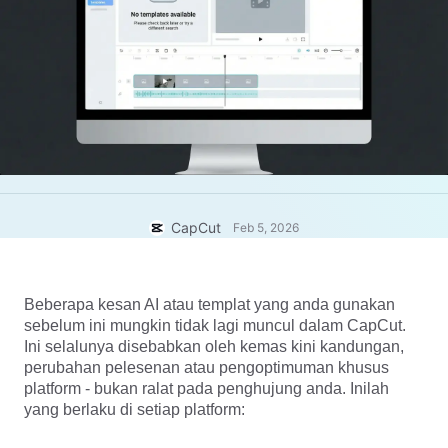
Templat perniagaan
Bantuan
Pemasaran
Pusat Amanah
Teks & Audio
Gaya Hidup & Vlog
Templat industri
Pusat Bantuan
Kapsyen automatik
Reka bentuk tersuai
Templat recap
Templat kapsyen
Lagi
Bilik Berita
Pengecaman pertuturan
Perihal Terma Perkhidmatan CapCut
Teks kepada pertuturan
Sumber
CapCut
Feb 5, 2026
Dreamina Seedance 2.0 Launch
Panduan cara
Suara tersuai
Beberapa kesan AI atau templat yang anda gunakan 
Trend Pasaran
Pertingkat suara
sebelum ini mungkin tidak lagi muncul dalam CapCut. 
Ini selalunya disebabkan oleh kemas kini kandungan, 
Pilihan Popular
Kurangkan hingar
perubahan pelesenan atau pengoptimuman khusus 
Buka CapCut
platform - bukan ralat pada penghujung anda. Inilah 
Trend & petua templat
yang berlaku di setiap platform:
Imej
Lagi