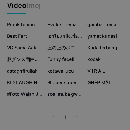
Templat perniagaan
pengguna. Kategori wajah kelakar juga sesuai untuk ibu
Video
Imej
Pemasaran
bapa, pelajar, pencipta kandungan digital dan mereka
Pusat Amanah
yang mencari inspirasi lucu. Lawati laman web kami hari
Teks & Audio
Gaya Hidup & Vlog
ini untuk koleksi wajah kelakar terupdate dan pastikan
1.2J
1.2J
170.3K
Templat industri
Prank teman
Pusat Bantuan
Evolusi Temanku
gambar teman paling
anda tidak terlepas trend wajah lucu terbaru untuk
Kapsyen automatik
Reka bentuk tersuai
tahun ini! Temukan bagaimana wajah kelakar dapat
159.1K
135.7K
108.3K
Best Fart
เอาไปแกล้งเพื่อน5555
yamet kudasi
Templat recap
menghilangkan stres dan membina suasana ceria
Templat kapsyen
bersama keluarga dan rakan.
Lagi
Bilik Berita
45.6K
40.7K
38.6K
VC Sama Aak
崖の上のボニョ顔ハメテンプレwww
Kuda terbang
Pengecaman pertuturan
Perihal Terma Perkhidmatan CapCut
33.1K
30.4K
21.8K
豚ダンス面白顔ハメテンプレ
Funny face!!
kocak
Teks kepada pertuturan
Sumber
Dreamina Seedance 2.0 Launch
14.8K
10.8K
6.8K
astaghfirullah
ketawa lucu
V I R A L
Panduan cara
Suara tersuai
6.5K
5.7K
5.6K
KID LAUGHING MEME
Slipper superman
GHÉP MẶT
Trend Pasaran
Pertingkat suara
5.4K
2.1K
#Foto Wajah Jelek
soal muka gw kalah
Pilihan Popular
Kurangkan hingar
Trend & petua templat
1
Imej
Lagi