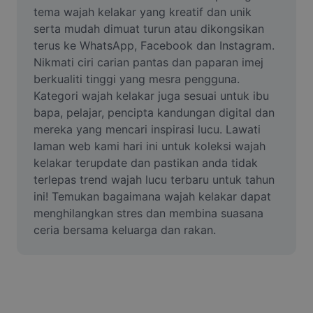
Video
tema wajah kelakar yang kreatif dan unik 
serta mudah dimuat turun atau dikongsikan 
Alih keluar latar video
terus ke WhatsApp, Facebook dan Instagram. 
Nikmati ciri carian pantas dan paparan imej 
Pertingkat kualiti
berkualiti tinggi yang mesra pengguna. 
Kategori wajah kelakar juga sesuai untuk ibu 
Editor Video
bapa, pelajar, pencipta kandungan digital dan 
Pangkas Video
mereka yang mencari inspirasi lucu. Lawati 
laman web kami hari ini untuk koleksi wajah 
Tambahkan Sari Kata pada Video
kelakar terupdate dan pastikan anda tidak 
terlepas trend wajah lucu terbaru untuk tahun 
Penukar Video
ini! Temukan bagaimana wajah kelakar dapat 
menghilangkan stres dan membina suasana 
ceria bersama keluarga dan rakan.