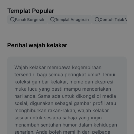
Alih keluar latar imej
Templat Popular
Gabungan imej
Panah Bergerak
Templat Anugerah
Contoh Tajuk Vide
Peningkat Imej
Ubah Saiz Imej
Perihal wajah kelakar
Editor Gambar Dalam Talian
Penjana Meme
Wajah kelakar membawa kegembiraan 
tersendiri bagi semua peringkat umur! Temui 
AI Text Remover
koleksi gambar kelakar, meme dan ekspresi 
muka lucu yang pasti mampu menceriakan 
AI People Remover
hari anda. Sama ada untuk dikongsi di media 
sosial, digunakan sebagai gambar profil atau 
AI Inpainting
menghiburkan rakan-rakan, wajah kelakar 
Face Cutout
sesuai untuk sesiapa sahaja yang ingin 
menambah sentuhan humor dalam kehidupan 
seharian. Anda boleh memilih dari pelbagai 