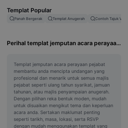
Alih keluar latar imej
Templat Popular
Gabungan imej
Panah Bergerak
Templat Anugerah
Contoh Tajuk Vide
Peningkat Imej
Ubah Saiz Imej
Perihal templat jemputan acara perayaan pejabat
Editor Gambar Dalam Talian
Penjana Meme
Templat jemputan acara perayaan pejabat 
membantu anda mencipta undangan yang 
AI Text Remover
profesional dan menarik untuk semua majlis 
pejabat seperti ulang tahun syarikat, jamuan 
AI People Remover
tahunan, atau majlis penyampaian anugerah. 
Dengan pilihan reka bentuk moden, mudah 
AI Inpainting
untuk disuaikan mengikut tema dan keperluan 
Face Cutout
acara anda. Sertakan maklumat penting 
seperti tarikh, masa, lokasi, serta RSVP 
dengan mudah menggunakan templat yang 