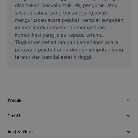
Video
disertakan. Sesuai untuk HR, pengurus, atau 
sesiapa sahaja yang bertanggungjawab 
Alih keluar latar video
menguruskan acara pejabat, templat jemputan 
ini menjimatkan masa dan memastikan 
Pertingkat kualiti
komunikasi yang jelas kepada tetamu. 
Tingkatkan kehadiran dan kemeriahan acara 
Editor Video
perayaan pejabat anda dengan jemputan yang 
Pangkas Video
teratur dan bernilai estetik tinggi.
Tambahkan Sari Kata pada Video
Penukar Video
Produk
Ciri AI
Imej & Video