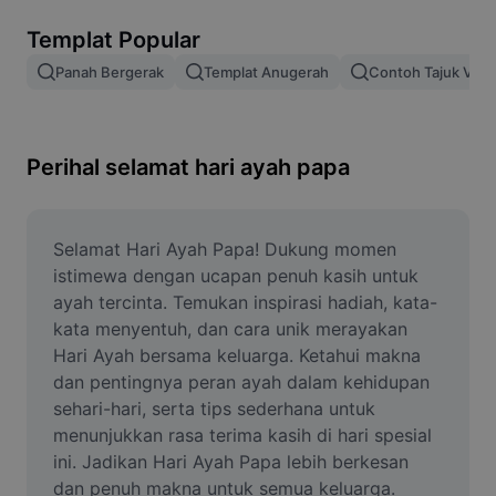
Alih keluar latar imej
Templat Popular
Gabungan imej
Panah Bergerak
Templat Anugerah
Contoh Tajuk Vide
Peningkat Imej
Ubah Saiz Imej
Perihal selamat hari ayah papa
Editor Gambar Dalam Talian
Penjana Meme
Selamat Hari Ayah Papa! Dukung momen 
istimewa dengan ucapan penuh kasih untuk 
AI Text Remover
ayah tercinta. Temukan inspirasi hadiah, kata-
kata menyentuh, dan cara unik merayakan 
AI People Remover
Hari Ayah bersama keluarga. Ketahui makna 
dan pentingnya peran ayah dalam kehidupan 
AI Inpainting
sehari-hari, serta tips sederhana untuk 
Face Cutout
menunjukkan rasa terima kasih di hari spesial 
ini. Jadikan Hari Ayah Papa lebih berkesan 
dan penuh makna untuk semua keluarga.