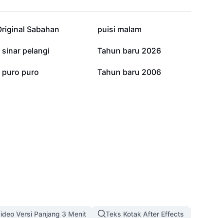
105.8K
13.2K
Original Sabahan
puisi malam
1K
942
j sinar pelangi
Tahun baru 2026
128
1
j puro puro
Tahun baru 2006
ideo Versi Panjang 3 Menit
Teks Kotak After Effects
Temp