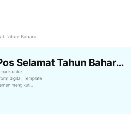
at Tahun Baharu
Templat Reka Bentuk Pos Selamat Tahun Baharu Percuma Oleh CapCut
narik untuk
form digital. Template
lemen mengikut
 organisasi komuniti.
t dan grafik
paikan ucapan tahun
 promosi, ucapan
nstagram, dan
sil berkualiti tinggi