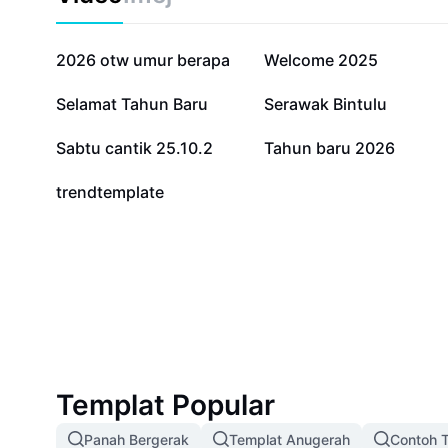
untuk meningkatkan daya tarikan visual serta menang
anda. Jom mulakan tahun baru dengan reka bentuk po
untuk memastikan mesej anda diingati.
1.1J
378.1K
2026 otw umur berapa
Welcome 2025
6.7K
3.4K
Selamat Tahun Baru
Serawak Bintulu
854
580
Sabtu cantik 25.10.2
Tahun baru 2026
0
trendtemplate
Templat Popular
Panah Bergerak
Templat Anugerah
Contoh T