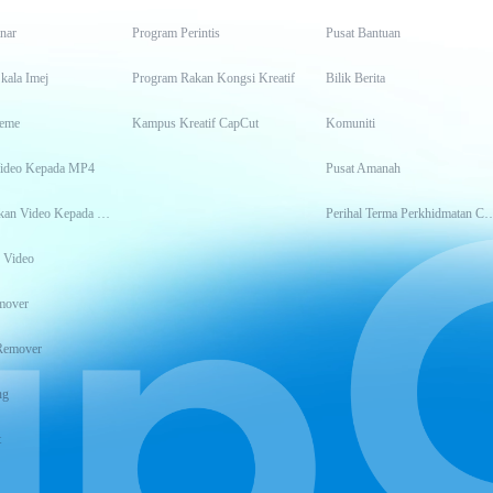
inar
Program Perintis
Pusat Bantuan
kala Imej
Program Rakan Kongsi Kreatif
Bilik Berita
eme
Kampus Kreatif CapCut
Komuniti
Video Kepada MP4
Pusat Amanah
Transkripsikan Video Kepada Teks
Perihal Terma Perkhidm
 Video
mover
Remover
ng
t