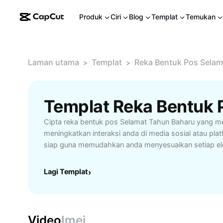
Produk
Ciri
Blog
Templat
Temukan
Laman utama
Templat
Reka Bentuk Pos Selam
>
>
Cipta reka bentuk pos Selamat Tahun Baharu yang me
meningkatkan interaksi anda di media sosial atau plat
siap guna memudahkan anda menyesuaikan setiap e
keperluan, sesuai untuk perniagaan, individu mahupun
Rekaan profesional dengan pelbagai pilihan warna, fon
Lagi Templat
›
menjadikan setiap pos lebih menonjol serta menyam
baharu dengan lebih bermakna. Sesuai untuk kempen
pelanggan, atau perkongsian peribadi di Facebook, I
WhatsApp. Nikmati kemudahan suntingan pantas dan ha
Video
Imej