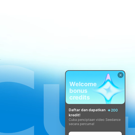
atan CapCut
Welcome
bonus
credits
Daftar dan dapatkan
200
kredit!
Cuba penciptaan video Seedance
secara percuma!