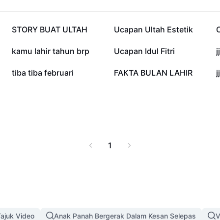
kap perhatian audiens
s yang kreatif dan unik
305K
173.9K
STORY BUAT ULTAH
Ucapan Ultah Estetik
3.4K
3.2K
kamu lahir tahun brp
Ucapan Idul Fitri
j
545
299
tiba tiba februari
FAKTA BULAN LAHIR
j
1
ajuk Video
Anak Panah Bergerak Dalam Kesan Selepas
V