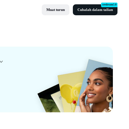
seedream5.0
Muat turun
Cubalah dalam talian