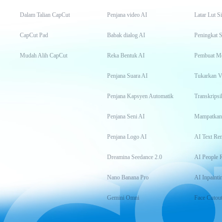
Dalam Talian CapCut
Penjana video AI
Latar Lut S
CapCut Pad
Babak dialog AI
Peningkat S
Mudah Alih CapCut
Reka Bentuk AI
Pembuat M
Penjana Suara AI
Tukarkan 
Penjana Kapsyen Automatik
Penjana Seni AI
Mampatkan
Penjana Logo AI
AI Text Re
Dreamina Seedance 2.0
AI People 
Nano Banana Pro
AI Inpainti
Gemini Omni
Face Cutou