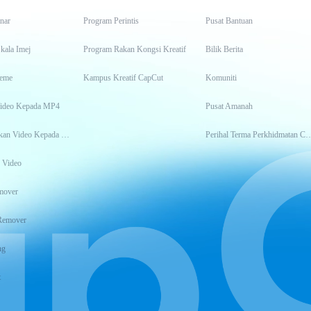
inar
Program Perintis
Pusat Bantuan
kala Imej
Program Rakan Kongsi Kreatif
Bilik Berita
eme
Kampus Kreatif CapCut
Komuniti
Video Kepada MP4
Pusat Amanah
Transkripsikan Video Kepada Teks
Perihal Terma Perkhidm
 Video
mover
Remover
ng
t