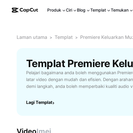
Produk
Ciri
Blog
Templat
Temukan
Laman utama
Templat
Premiere Keluarkan Muz
>
>
Pelajari bagaimana anda boleh menggunakan Premier
latar video dengan mudah dan efisien. Dengan arahan
demi langkah, anda boleh memperbaiki kualiti audio v
yang lebih profesional. Ciri ini sangat sesuai untuk p
editor video, dan sesiapa sahaja yang ingin menghas
Lagi Templat
›
latar mengganggu. Temui teknik-teknik terbaik untuk
daripada muzik dan optimalkan pengalaman menonton
menawarkan tambahan alat percuma yang memperce
penyuntingan, menjadikan kerja anda lebih lancar dan ha
Video
Imej