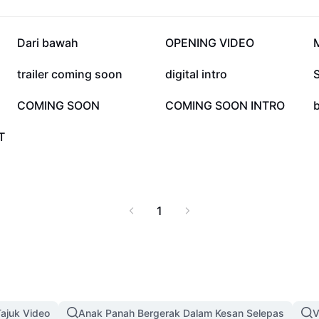
a cara penyuntingan
.
117.6K
89.1K
Dari bawah
OPENING VIDEO
M
2.3K
2K
trailer coming soon
digital intro
S
242
218
COMING SOON
COMING SOON INTRO
T
1
ajuk Video
Anak Panah Bergerak Dalam Kesan Selepas
V