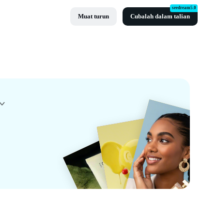
seedream5.0
Muat turun
Cubalah dalam talian