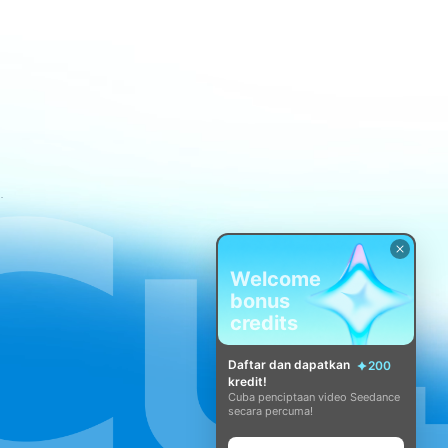
atan CapCut
Welcome
bonus
credits
Daftar dan dapatkan
200
kredit!
Cuba penciptaan video Seedance
secara percuma!