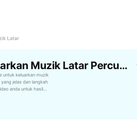
ik Latar
Templat Premiere Keluarkan Muzik Latar Percuma Oleh CapCut
e untuk keluarkan muzik
 yang jelas dan langkah
ideo anda untuk hasil
encipta kandungan,
ilkan video tanpa muzik
 mengasingkan suara
. CapCut - AI Tools
patkan proses
sil lebih berkualiti.