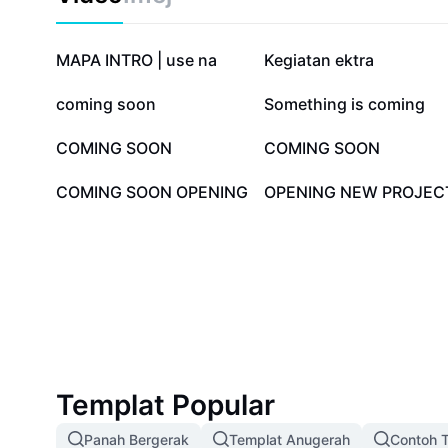
Sertai ribuan pengguna lain yang telah beralih kepad
audio yang lebih efektif dengan Premiere dan CapCut
271.5K
180.7K
MAPA INTRO | use na
Kegiatan ektra
5.3K
4.9K
coming soon
Something is coming
699
331
COMING SOON
COMING SOON
6
4
COMING SOON OPENING
OPENING NEW PROJEC
Templat Popular
Panah Bergerak
Templat Anugerah
Contoh T