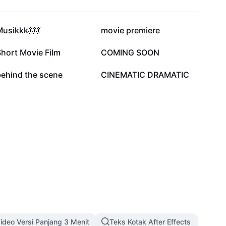
25.6K
6.2K
usikkk💃💃💃
movie premiere
1.9K
722
hort Movie Film
COMING SOON
207
66
behind the scene
CINEMATIC DRAMATIC
ideo Versi Panjang 3 Menit
Teks Kotak After Effects
Temp