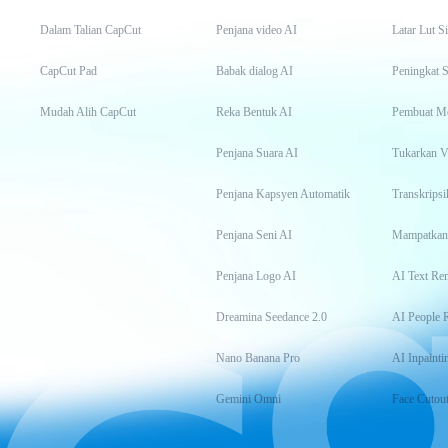
Dalam Talian CapCut
Penjana video AI
Latar Lut S
CapCut Pad
Babak dialog AI
Peningkat S
Mudah Alih CapCut
Reka Bentuk AI
Pembuat M
Penjana Suara AI
Tukarkan 
Penjana Kapsyen Automatik
Penjana Seni AI
Mampatkan
Penjana Logo AI
AI Text Re
Dreamina Seedance 2.0
AI People 
Nano Banana Pro
AI Inpainti
Gemini Omni
Face Cutou