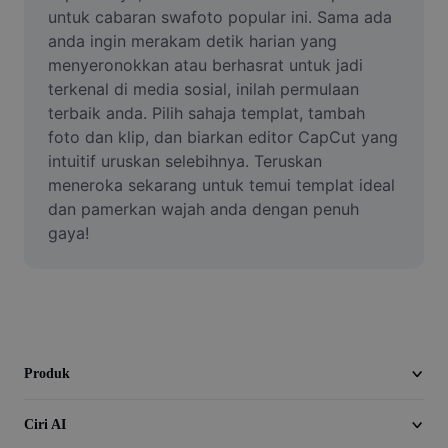
Video
untuk cabaran swafoto popular ini. Sama ada 
anda ingin merakam detik harian yang 
Alih keluar latar video
menyeronokkan atau berhasrat untuk jadi 
terkenal di media sosial, inilah permulaan 
Pertingkat kualiti
terbaik anda. Pilih sahaja templat, tambah 
foto dan klip, dan biarkan editor CapCut yang 
Editor Video
intuitif uruskan selebihnya. Teruskan 
Pangkas Video
meneroka sekarang untuk temui templat ideal 
dan pamerkan wajah anda dengan penuh 
Tambahkan Sari Kata pada Video
gaya!
Penukar Video
Produk
Ciri AI