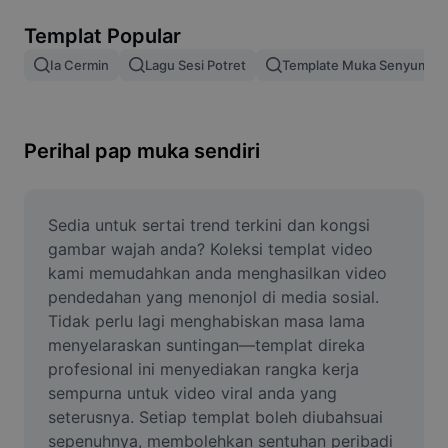
Alih keluar latar imej
Templat Popular
Gabungan imej
Ia Cermin
Lagu Sesi Potret
Template Muka Senyum
Peningkat Imej
Ubah Saiz Imej
Perihal pap muka sendiri
Editor Gambar Dalam Talian
Penjana Meme
Sedia untuk sertai trend terkini dan kongsi 
gambar wajah anda? Koleksi templat video 
AI Text Remover
kami memudahkan anda menghasilkan video 
pendedahan yang menonjol di media sosial. 
AI People Remover
Tidak perlu lagi menghabiskan masa lama 
menyelaraskan suntingan—templat direka 
AI Inpainting
profesional ini menyediakan rangka kerja 
Face Cutout
sempurna untuk video viral anda yang 
seterusnya. Setiap templat boleh diubahsuai 
sepenuhnya, membolehkan sentuhan peribadi 