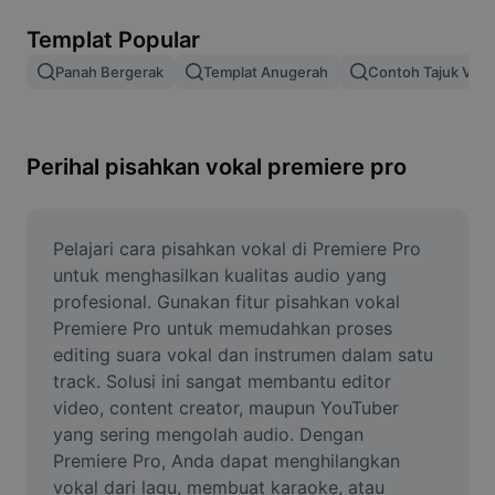
Alih keluar latar imej
Templat Popular
Gabungan imej
Panah Bergerak
Templat Anugerah
Contoh Tajuk Vide
Peningkat Imej
Ubah Saiz Imej
Perihal pisahkan vokal premiere pro
Editor Gambar Dalam Talian
Penjana Meme
Pelajari cara pisahkan vokal di Premiere Pro 
untuk menghasilkan kualitas audio yang 
AI Text Remover
profesional. Gunakan fitur pisahkan vokal 
Premiere Pro untuk memudahkan proses 
AI People Remover
editing suara vokal dan instrumen dalam satu 
track. Solusi ini sangat membantu editor 
AI Inpainting
video, content creator, maupun YouTuber 
Face Cutout
yang sering mengolah audio. Dengan 
Premiere Pro, Anda dapat menghilangkan 
vokal dari lagu, membuat karaoke, atau 