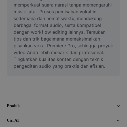
Video
memperkuat suara narasi tanpa memengaruhi 
musik latar. Proses pemisahan vokal ini 
Alih keluar latar video
sederhana dan hemat waktu, mendukung 
berbagai format audio, serta kompatibel 
Pertingkat kualiti
dengan workflow editing lainnya. Temukan 
tips dan trik bagaimana memaksimalkan 
Editor Video
pisahkan vokal Premiere Pro, sehingga proyek 
Pangkas Video
video Anda lebih menarik dan profesional. 
Tingkatkan kualitas konten dengan teknik 
Tambahkan Sari Kata pada Video
pengeditan audio yang praktis dan efisien.
Penukar Video
Produk
Ciri AI