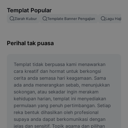
Alih keluar latar imej
Templat Popular
Gabungan imej
Ziarah Kubur
Template Banner Pengajian
Lagu Haji
Peningkat Imej
Ubah Saiz Imej
Perihal tak puasa
Editor Gambar Dalam Talian
Penjana Meme
Templat tidak berpuasa kami menawarkan 
cara kreatif dan hormat untuk berkongsi 
AI Text Remover
cerita anda semasa hari keagamaan. Sama 
ada anda menerangkan sebab, menunjukkan 
AI People Remover
sokongan, atau sekadar ingin merakam 
kehidupan harian, templat ini menyediakan 
AI Inpainting
permulaan yang penuh pertimbangan. Setiap 
Face Cutout
reka bentuk dihasilkan oleh profesional 
supaya anda dapat berkomunikasi dengan 
jelas dan sensitif. Topik agama dan pilihan 