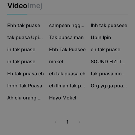
Templat perniagaan
Video
Imej
Pemasaran
Pusat Amanah
Teks & Audio
Gaya Hidup & Vlog
554.3K
116.8K
50.6K
Templat industri
Ehh tak puase
Pusat Bantuan
sampean nggak poso |
Ihh tak puaseee
Kapsyen automatik
Reka bentuk tersuai
40.3K
37.3K
36.7K
tak puasa Upin ipin
Tak puasa man
Upin Ipin
Templat recap
Templat kapsyen
Lagi
Bilik Berita
32.5K
27.2K
23.3K
ih tak puase
Ehh Tak Puasee
eh tak puase
Pengecaman pertuturan
Perihal Terma Perkhidmatan CapCut
11.3K
4.8K
4.7K
ih tak puase
mokel
SOUND FIZI TAK PUASA
Teks kepada pertuturan
Sumber
Dreamina Seedance 2.0 Launch
4.2K
4.1K
2.4K
Eh tak puasa eh
eh tak puasa eh
tak puasa mokel
Panduan cara
Suara tersuai
1.7K
1.5K
1.4K
Ihhh Tak Puasa
eh Ilman tak puase
Org yg ga puasa
Trend Pasaran
Pertingkat suara
1.3K
773
Ah elu orang sahur
Hayo Mokel
Pilihan Popular
Kurangkan hingar
Trend & petua templat
1
Imej
Lagi