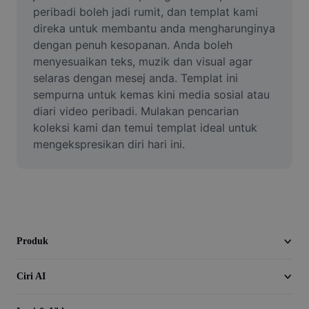
Video
peribadi boleh jadi rumit, dan templat kami 
direka untuk membantu anda mengharunginya 
Alih keluar latar video
dengan penuh kesopanan. Anda boleh 
menyesuaikan teks, muzik dan visual agar 
Pertingkat kualiti
selaras dengan mesej anda. Templat ini 
sempurna untuk kemas kini media sosial atau 
Editor Video
diari video peribadi. Mulakan pencarian 
Pangkas Video
koleksi kami dan temui templat ideal untuk 
mengekspresikan diri hari ini.
Tambahkan Sari Kata pada Video
Penukar Video
Produk
Ciri AI