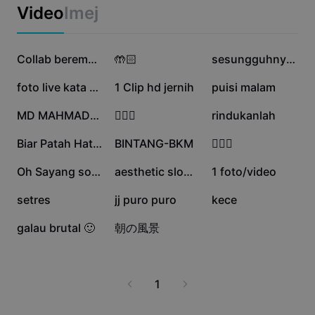
Templat perniagaan
yang tersedia sesuai untuk pelbagai golongan seperti
Video
Imej
Pemasaran
pelajar, guru, pekerja pejabat, serta ibu bapa yang ingin
Pusat Amanah
mencipta suasana tenang di rumah. Mulakan hari anda
Teks & Audio
Gaya Hidup & Vlog
dengan muzyk lembut yang dapat menenangkan minda,
174.4K
84.5K
83.9K
Templat industri
Pusat Bantuan
Collab berempat
🤲🏻
sesungguhnya aku
atau gunakan sebagai latar semasa aktiviti membaca dan
Kapsyen automatik
Reka bentuk tersuai
meditasi. Muzyk lembut untuk muat turun menjadi
38.6K
24.9K
13.2K
foto live kata kata
1 Clip hd jernih
puisi malam
Templat recap
pilihan utama bagi mereka yang mencari pengalaman
Templat kapsyen
audio yang berkualiti dan bebas gangguan.
Lagi
Bilik Berita
3.9K
2.7K
1.3K
MD MAHMADUL HASAN
🧎🏻‍♀️
rindukanlah
Pengecaman pertuturan
Perihal Terma Perkhidmatan CapCut
1.2K
661
546
Biar Patah Hatiku
BINTANG-BKM
🧘🏻‍♂️
Teks kepada pertuturan
Sumber
Dreamina Seedance 2.0 Launch
527
464
358
Oh Sayang song
aesthetic slowmo
1 foto/video
Panduan cara
Suara tersuai
213
128
24
setres
jj puro puro
kece
Trend Pasaran
Pertingkat suara
20
5
galau brutal 🙂
朝の風景
Pilihan Popular
Kurangkan hingar
Trend & petua templat
1
Imej
Lagi