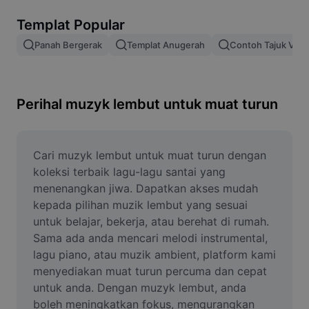
Alih keluar latar imej
Templat Popular
Gabungan imej
Panah Bergerak
Templat Anugerah
Contoh Tajuk Vide
Peningkat Imej
Ubah Saiz Imej
Perihal muzyk lembut untuk muat turun
Editor Gambar Dalam Talian
Penjana Meme
Cari muzyk lembut untuk muat turun dengan 
koleksi terbaik lagu-lagu santai yang 
AI Text Remover
menenangkan jiwa. Dapatkan akses mudah 
kepada pilihan muzik lembut yang sesuai 
AI People Remover
untuk belajar, bekerja, atau berehat di rumah. 
Sama ada anda mencari melodi instrumental, 
AI Inpainting
lagu piano, atau muzik ambient, platform kami 
Face Cutout
menyediakan muat turun percuma dan cepat 
untuk anda. Dengan muzyk lembut, anda 
boleh meningkatkan fokus, mengurangkan 