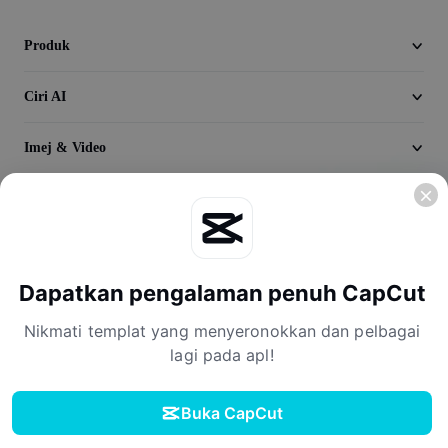
Seedream 5.0
Produk
Ciri AI
Imej & Video
Temukan
Syarikat
Dapatkan pengalaman penuh CapCut
Nikmati templat yang menyeronokkan dan pelbagai
lagi pada apl!
Buka CapCut
Terma Perkhidmatan
Dasar Privasi
Dasar Kuki
Perjanjian Lesen
Muat turun
Terma Perkhidmatan Pencipta
Akta Perkhidmatan Digital