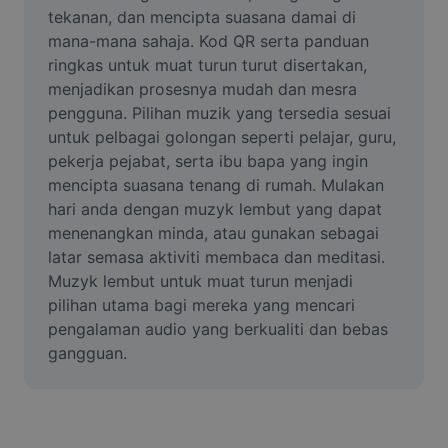
Video
tekanan, dan mencipta suasana damai di 
mana-mana sahaja. Kod QR serta panduan 
Alih keluar latar video
ringkas untuk muat turun turut disertakan, 
menjadikan prosesnya mudah dan mesra 
Pertingkat kualiti
pengguna. Pilihan muzik yang tersedia sesuai 
untuk pelbagai golongan seperti pelajar, guru, 
Editor Video
pekerja pejabat, serta ibu bapa yang ingin 
Pangkas Video
mencipta suasana tenang di rumah. Mulakan 
hari anda dengan muzyk lembut yang dapat 
Tambahkan Sari Kata pada Video
menenangkan minda, atau gunakan sebagai 
latar semasa aktiviti membaca dan meditasi. 
Penukar Video
Muzyk lembut untuk muat turun menjadi 
pilihan utama bagi mereka yang mencari 
pengalaman audio yang berkualiti dan bebas 
gangguan.