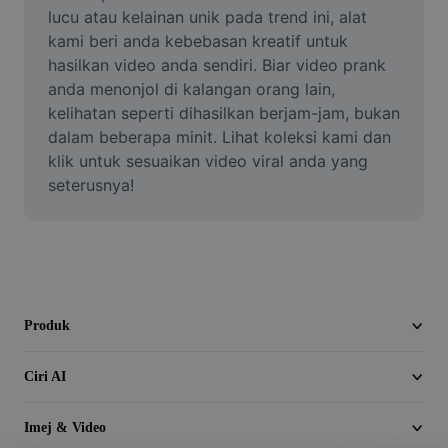
Video
lucu atau kelainan unik pada trend ini, alat 
kami beri anda kebebasan kreatif untuk 
Alih keluar latar video
hasilkan video anda sendiri. Biar video prank 
anda menonjol di kalangan orang lain, 
Pertingkat kualiti
kelihatan seperti dihasilkan berjam-jam, bukan 
dalam beberapa minit. Lihat koleksi kami dan 
Editor Video
klik untuk sesuaikan video viral anda yang 
Pangkas Video
seterusnya!
Tambahkan Sari Kata pada Video
Penukar Video
Produk
Ciri AI
Imej & Video