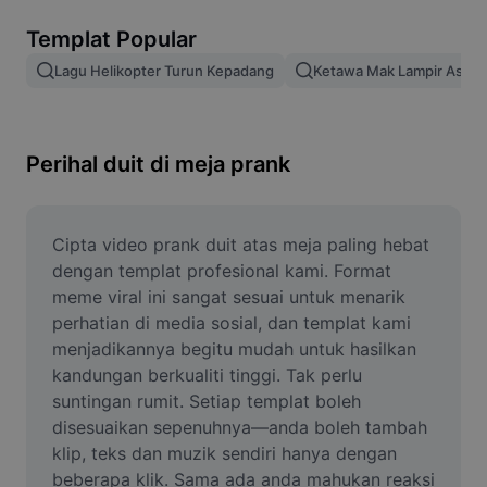
Alih keluar latar imej
Templat Popular
Gabungan imej
Lagu Helikopter Turun Kepadang
Ketawa Mak Lampir Asli
Peningkat Imej
Ubah Saiz Imej
Perihal duit di meja prank
Editor Gambar Dalam Talian
Penjana Meme
Cipta video prank duit atas meja paling hebat 
dengan templat profesional kami. Format 
AI Text Remover
meme viral ini sangat sesuai untuk menarik 
perhatian di media sosial, dan templat kami 
AI People Remover
menjadikannya begitu mudah untuk hasilkan 
kandungan berkualiti tinggi. Tak perlu 
AI Inpainting
suntingan rumit. Setiap templat boleh 
Face Cutout
disesuaikan sepenuhnya—anda boleh tambah 
klip, teks dan muzik sendiri hanya dengan 
beberapa klik. Sama ada anda mahukan reaksi 