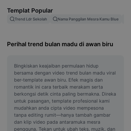
Alih keluar latar imej
Templat Popular
Gabungan imej
Trend Ldr Sekolah
Nama Panggilan Mesra Kamu Blue
Peningkat Imej
Ubah Saiz Imej
Perihal trend bulan madu di awan biru
Editor Gambar Dalam Talian
Penjana Meme
Bingkiskan keajaiban permulaan hidup 
bersama dengan video trend bulan madu viral 
AI Text Remover
ber-template awan biru. Efek magis dan 
romantik ini cara terbaik merakam serta 
AI People Remover
berkongsi detik cinta paling bermakna. Direka 
untuk pasangan, template profesional kami 
AI Inpainting
mudahkan anda cipta video mempesona 
Face Cutout
tanpa editing rumit—hanya tambah gambar 
dan klip video pada antaramuka mesra 
pengguna. Tekan untuk ubah teks, muzik, dan 