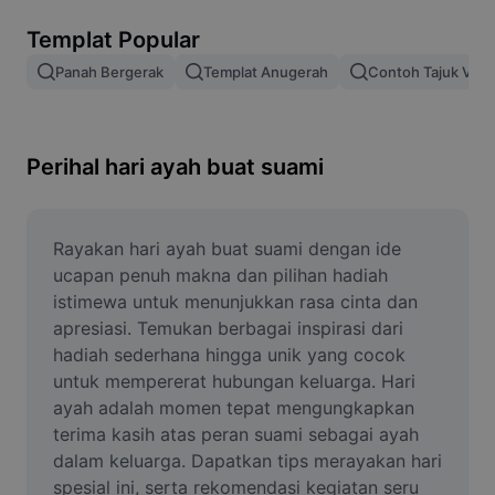
Alih keluar latar imej
Templat Popular
Gabungan imej
Panah Bergerak
Templat Anugerah
Contoh Tajuk Vide
Peningkat Imej
Ubah Saiz Imej
Perihal hari ayah buat suami
Editor Gambar Dalam Talian
Penjana Meme
Rayakan hari ayah buat suami dengan ide 
ucapan penuh makna dan pilihan hadiah 
AI Text Remover
istimewa untuk menunjukkan rasa cinta dan 
apresiasi. Temukan berbagai inspirasi dari 
AI People Remover
hadiah sederhana hingga unik yang cocok 
untuk mempererat hubungan keluarga. Hari 
AI Inpainting
ayah adalah momen tepat mengungkapkan 
Face Cutout
terima kasih atas peran suami sebagai ayah 
dalam keluarga. Dapatkan tips merayakan hari 
spesial ini, serta rekomendasi kegiatan seru 