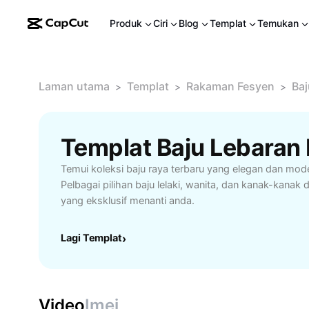
Produk
Ciri
Blog
Templat
Temukan
Laman utama
Templat
Rakaman Fesyen
Baj
>
>
>
Templat Baju Lebaran
Temui koleksi baju raya terbaru yang elegan dan mode
Pelbagai pilihan baju lelaki, wanita, dan kanak-kanak 
yang eksklusif menanti anda.
Lagi Templat
›
Video
Imej