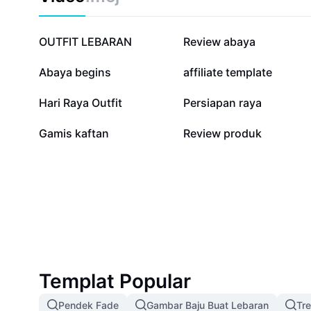
121.8K
26.5K
OUTFIT LEBARAN
Review abaya
11.3K
10.3K
Abaya begins
affiliate template
3.5K
2.3K
Hari Raya Outfit
Persiapan raya
271
5
Gamis kaftan
Review produk
Templat Popular
Pendek Fade
Gambar Baju Buat Lebaran
Tr