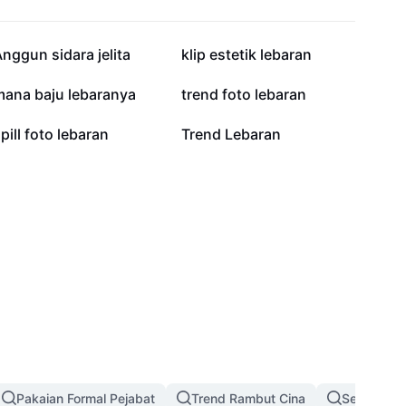
15.7K
14.3K
nggun sidara jelita
klip estetik lebaran
5.9K
4.8K
mana baju lebaranya
trend foto lebaran
681
435
pill foto lebaran
Trend Lebaran
Pakaian Formal Pejabat
Trend Rambut Cina
Sesi Potret