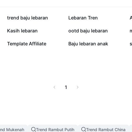
25.3K
16.3K
trend baju lebaran
Lebaran Tren
A
9.7K
6.5K
Kasih lebaran
ootd baju lebaran
1.4K
861
Template Affiliate
Baju lebaran anak
s
1
end Mukenah
Trend Rambut Putih
Trend Rambut China