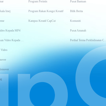
inar
Program Perintis
Pusat Bantuan
kala Imej
Program Rakan Kongsi Kreatif
Bilik Berita
eme
Kampus Kreatif CapCut
Komuniti
Video Kepada MP4
Pusat Amanah
Transkripsikan Video Kepada Teks
Perihal Terma Perkhidm
 Video
mover
Remover
ng
t