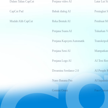
Dalam Talian CapCut
Penjana video AI
Latar Lut S
CapCut Pad
Babak dialog AI
Peningkat S
Mudah Alih CapCut
Reka Bentuk AI
Pembuat M
Penjana Suara AI
Tukarkan 
Penjana Kapsyen Automatik
Penjana Seni AI
Mampatkan
Penjana Logo AI
AI Text Re
Dreamina Seedance 2.0
AI People 
Nano Banana Pro
AI Inpainti
Gemini Omni
Face Cutou