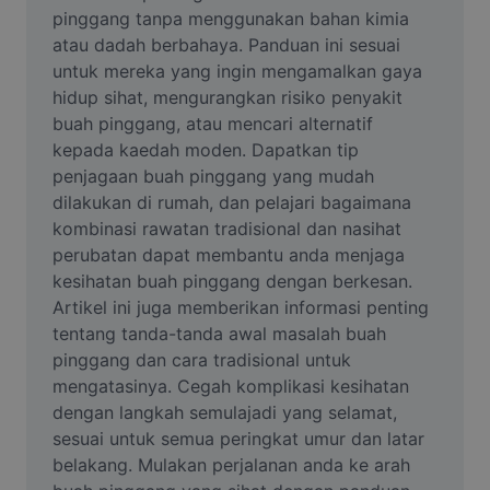
Video
pinggang tanpa menggunakan bahan kimia 
atau dadah berbahaya. Panduan ini sesuai 
Alih keluar latar video
untuk mereka yang ingin mengamalkan gaya 
hidup sihat, mengurangkan risiko penyakit 
Pertingkat kualiti
buah pinggang, atau mencari alternatif 
kepada kaedah moden. Dapatkan tip 
Editor Video
penjagaan buah pinggang yang mudah 
Pangkas Video
dilakukan di rumah, dan pelajari bagaimana 
kombinasi rawatan tradisional dan nasihat 
Tambahkan Sari Kata pada Video
perubatan dapat membantu anda menjaga 
kesihatan buah pinggang dengan berkesan. 
Penukar Video
Artikel ini juga memberikan informasi penting 
tentang tanda-tanda awal masalah buah 
pinggang dan cara tradisional untuk 
mengatasinya. Cegah komplikasi kesihatan 
dengan langkah semulajadi yang selamat, 
sesuai untuk semua peringkat umur dan latar 
belakang. Mulakan perjalanan anda ke arah 