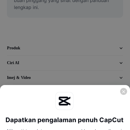
buah pinggang yang sihat dengan panduan 
Seedream 5.0
lengkap ini.
Produk
Ciri AI
Imej & Video
Temukan
Syarikat
Dapatkan pengalaman penuh CapCut