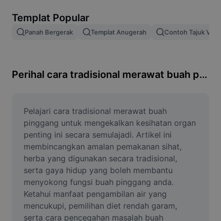
Alih keluar latar imej
Templat Popular
Gabungan imej
Panah Bergerak
Templat Anugerah
Contoh Tajuk Vide
Peningkat Imej
Ubah Saiz Imej
Perihal cara tradisional merawat buah pinggang
Editor Gambar Dalam Talian
Penjana Meme
Pelajari cara tradisional merawat buah 
pinggang untuk mengekalkan kesihatan organ 
AI Text Remover
penting ini secara semulajadi. Artikel ini 
membincangkan amalan pemakanan sihat, 
AI People Remover
herba yang digunakan secara tradisional, 
serta gaya hidup yang boleh membantu 
AI Inpainting
menyokong fungsi buah pinggang anda. 
Face Cutout
Ketahui manfaat pengambilan air yang 
mencukupi, pemilihan diet rendah garam, 
serta cara pencegahan masalah buah 