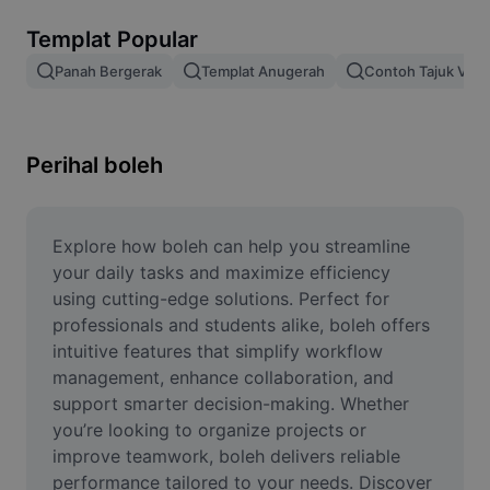
Alih keluar latar imej
Templat Popular
Gabungan imej
Panah Bergerak
Templat Anugerah
Contoh Tajuk Vide
Peningkat Imej
Ubah Saiz Imej
Perihal boleh
Editor Gambar Dalam Talian
Penjana Meme
Explore how boleh can help you streamline 
your daily tasks and maximize efficiency 
AI Text Remover
using cutting-edge solutions. Perfect for 
professionals and students alike, boleh offers 
AI People Remover
intuitive features that simplify workflow 
management, enhance collaboration, and 
AI Inpainting
support smarter decision-making. Whether 
Face Cutout
you’re looking to organize projects or 
improve teamwork, boleh delivers reliable 
performance tailored to your needs. Discover 