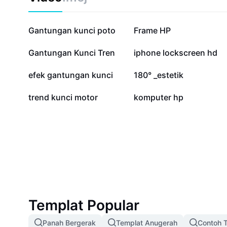
115.2K
66.7K
Gantungan kunci poto
Frame HP
23.5K
21.9K
Gantungan Kunci Tren
iphone lockscreen hd
6.4K
3.6K
efek gantungan kunci
180° _estetik
370
13
trend kunci motor
komputer hp
Templat Popular
Panah Bergerak
Templat Anugerah
Contoh T