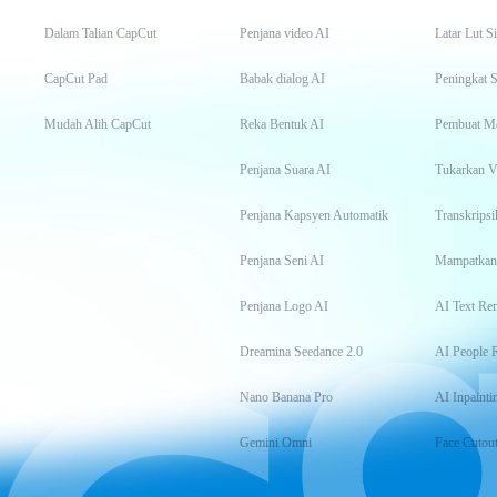
Dalam Talian CapCut
Penjana video AI
Latar Lut S
CapCut Pad
Babak dialog AI
Peningkat S
Mudah Alih CapCut
Reka Bentuk AI
Pembuat M
Penjana Suara AI
Tukarkan 
Penjana Kapsyen Automatik
Penjana Seni AI
Mampatkan
Penjana Logo AI
AI Text Re
Dreamina Seedance 2.0
AI People 
Nano Banana Pro
AI Inpainti
Gemini Omni
Face Cutou