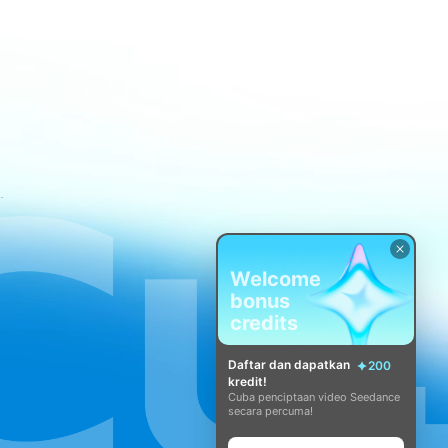
atan CapCut
Welcome
bonus
credits
Daftar dan dapatkan
200
kredit!
Cuba penciptaan video Seedance
secara percuma!