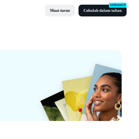
seedream5.0
Muat turun
Cubalah dalam talian
t