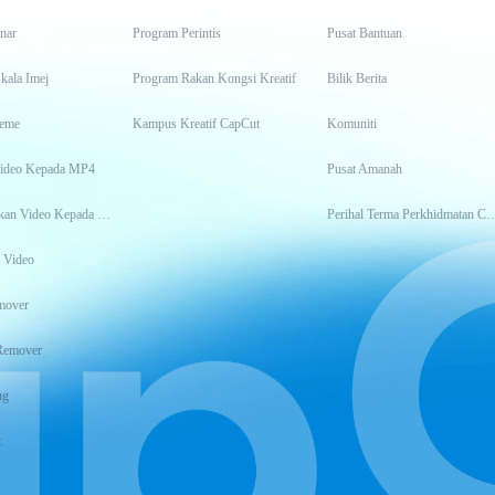
inar
Program Perintis
Pusat Bantuan
kala Imej
Program Rakan Kongsi Kreatif
Bilik Berita
eme
Kampus Kreatif CapCut
Komuniti
Video Kepada MP4
Pusat Amanah
Transkripsikan Video Kepada Teks
Perihal Terma Perkhidm
 Video
mover
Remover
ng
t