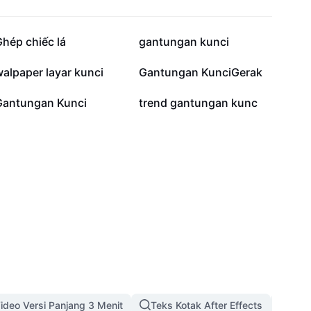
30K
26.5K
hép chiếc lá
gantungan kunci
8.7K
7K
alpaper layar kunci
Gantungan KunciGerak
678
556
Gantungan Kunci
trend gantungan kunc
ideo Versi Panjang 3 Menit
Teks Kotak After Effects
Temp