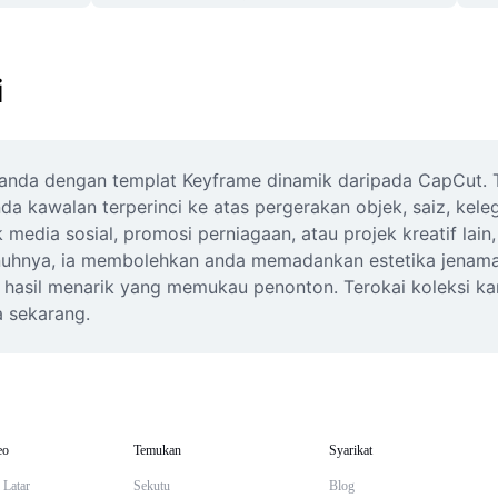
i
o anda dengan templat Keyframe dinamik daripada CapCut. 
 kawalan terperinci ke atas pergerakan objek, saiz, keleg
edia sosial, promosi perniagaan, atau projek kreatif lai
enuhnya, ia membolehkan anda memadankan estetika jenam
n hasil menarik yang memukau penonton. Terokai koleksi k
 sekarang.
eo
Temukan
Syarikat
 Latar
Sekutu
Blog