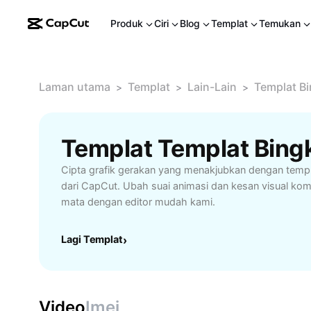
Produk
Ciri
Blog
Templat
Temukan
Laman utama
Templat
Lain-Lain
Templat Bi
>
>
>
Cipta grafik gerakan yang menakjubkan dengan temp
dari CapCut. Ubah suai animasi dan kesan visual kom
mata dengan editor mudah kami.
Lagi Templat
›
Video
Imej