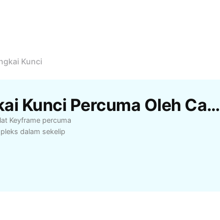
ngkai Kunci
Templat Templat Bingkai Kunci Percuma Oleh CapCu
lat Keyframe percuma
pleks dalam sekelip