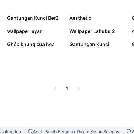
44.3K
40.5K
Gantungan Kunci Ber2
Aesthetic
G
20.8K
11K
wallpaper layar
Wallpaper Labubu 2
w
1.9K
966
Ghép khung cửa hoa
Gantungan Kunci
1
ajuk Video
Anak Panah Bergerak Dalam Kesan Selepas
V