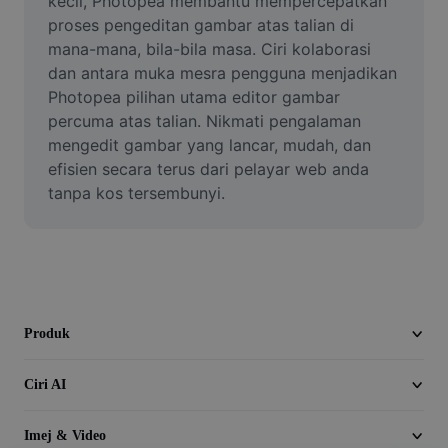
kecil, Photopea membantu mempercepatkan 
Video
proses pengeditan gambar atas talian di 
mana-mana, bila-bila masa. Ciri kolaborasi 
Alih keluar latar video
dan antara muka mesra pengguna menjadikan 
Photopea pilihan utama editor gambar 
Pertingkat kualiti
percuma atas talian. Nikmati pengalaman 
Editor Video
mengedit gambar yang lancar, mudah, dan 
efisien secara terus dari pelayar web anda 
Pangkas Video
tanpa kos tersembunyi.
Tambahkan Sari Kata pada Video
Penukar Video
Produk
Ciri AI
Imej & Video