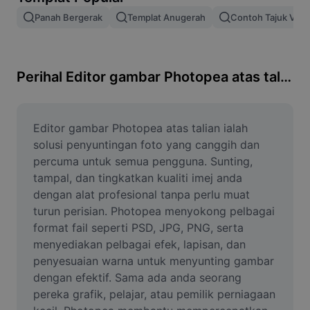
Alih keluar latar imej
Panah Bergerak
Templat Anugerah
Contoh Tajuk Vide
Gabungan imej
Peningkat Imej
Perihal Editor gambar Photopea atas talian
Ubah Saiz Imej
Editor Gambar Dalam Talian
Editor gambar Photopea atas talian ialah 
solusi penyuntingan foto yang canggih dan 
Penjana Meme
percuma untuk semua pengguna. Sunting, 
tampal, dan tingkatkan kualiti imej anda 
AI Text Remover
dengan alat profesional tanpa perlu muat 
turun perisian. Photopea menyokong pelbagai 
AI People Remover
format fail seperti PSD, JPG, PNG, serta 
AI Inpainting
menyediakan pelbagai efek, lapisan, dan 
penyesuaian warna untuk menyunting gambar 
Face Cutout
dengan efektif. Sama ada anda seorang 
pereka grafik, pelajar, atau pemilik perniagaan 